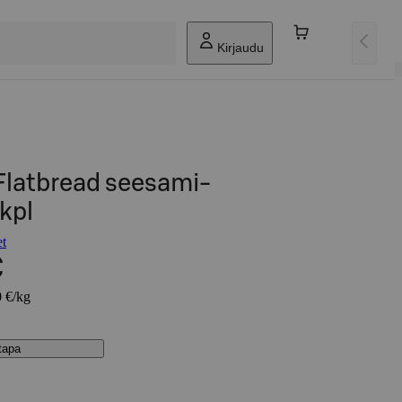
Kirjaudu
 Flatbread seesami-
kpl
et
€
0 €/kg
stapa