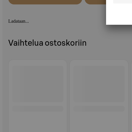
Ladataan...
Vaihtelua ostoskoriin
Ohita listaus