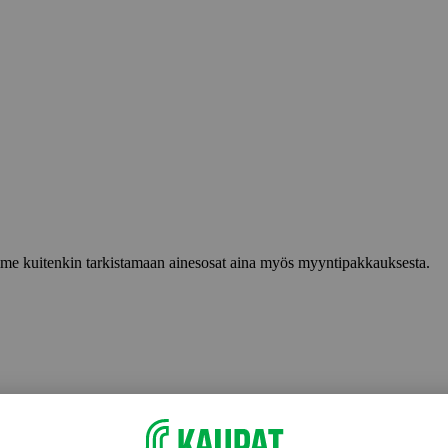
lemme kuitenkin tarkistamaan ainesosat aina myös myyntipakkauksesta.