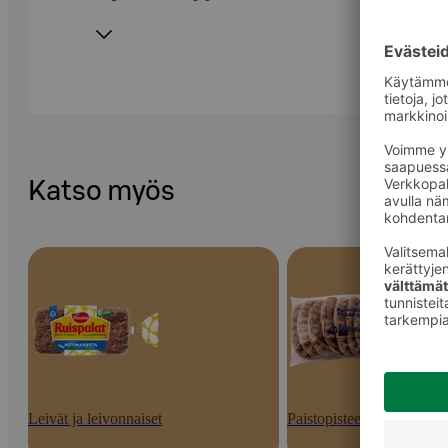
Katso myös
Leivät ja leivonnaiset
Paistopisteen tuotteet