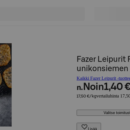
Fazer Leipurit
unikonsiemen 
Kaikki Fazer Leipurit -tuotte
Noin
1,40 
n.
vertailuhinta 17,5
17,50 €/kg
Valitse toimitu
Lisää