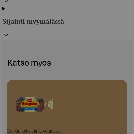
Sijainti myymälässä
Katso myös
Leivät, keksit ja leivonnaiset