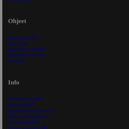
Ohjeet
Ensitilaajan ohjeet
Näin maksat
Näin tilaat ja muokkaat
Kaikki ohjeet ja vinkit
In English
Info
S-Business yrityksille
Oiva-raportit
Osuuskauppojen yhteystiedot
Tilaus- ja toimitusehdot
Tietosuojakäytäntö
Palvelun käyttöehdot