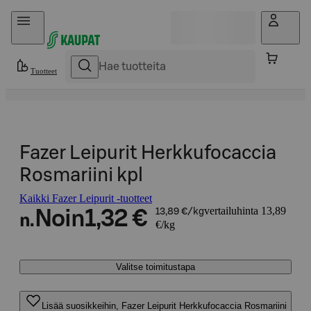
Hyppää sisältöön
Tuotteet
Fazer Leipurit Herkkufocaccia
Rosmariini kpl
Kaikki Fazer Leipurit -tuotteet
vertailuhinta 13,89
Noin
1,32 €
13,89 €/kg
n.
€/kg
Valitse toimitustapa
Lisää suosikkeihin, Fazer Leipurit Herkkufocaccia Rosmariini