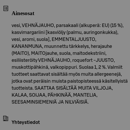
Ainesosat
vesi, VEHNÄJAUHO, parsakaali (alkuperä: EU) (15 %),
kasvimargariini [kasviöljy (palmu, auringonkukka),
vesi, aromi, suola], EMMENTALJUUSTO,
KANANMUNA, muunnettu tärkkelys, herajauhe
(MAITO), MAITOjauhe, suola, maltodekstriini,
esiliisteröity VEHNÄJAUHO, roquefort -JUUSTO,
muskottipähkinä, valkopippuri. Suolaa 1, 2 %. Valmiit
tuotteet saattavat sisältää myös muita allergeenejä,
jotka ovat peräisin muista paistopisteessä käsitellyistä
tuotteista. SAATTAA SISÄLTÄÄ MUITA VILJOJA,
KALAA, SOIJAA, PÄHKINÄÄ, MANTELIA,
SEESAMINSIEMENIÄ JA NILVIÄISIÄ.
Yhteystiedot