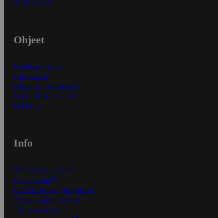
Asiakaspalvelu
Ohjeet
Ensitilaajan ohjeet
Näin maksat
Näin tilaat ja muokkaat
Kaikki ohjeet ja vinkit
In English
Info
S-Business yrityksille
Oiva-raportit
Osuuskauppojen yhteystiedot
Tilaus- ja toimitusehdot
Tietosuojakäytäntö