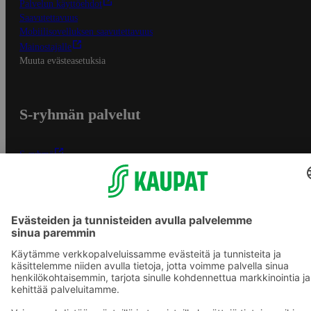
Palvelun käyttöehdot
Saavutettavuus
Mobiilisovelluksen saavutettavuus
Mainostajalle
Muuta evästeasetuksia
S-ryhmän palvelut
S-ryhmä
Asiakasomistajuus
Yhteishyvä Ruoka -sovellus
S-ostoslista -sovellus
Prisma.fi
Sokos.fi
S-Pankki
Yhteishyvä
Sokos Hotels
Raflaamo