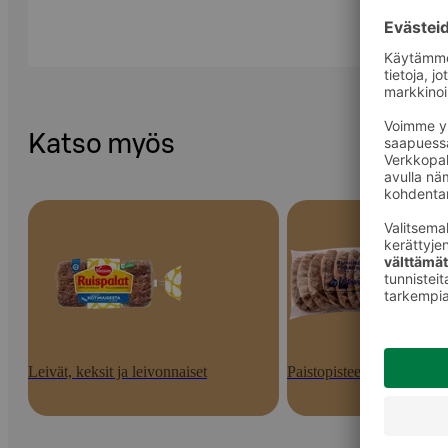
Katso myös
Leivät, keksit ja leivonnaiset
Paistopisteen tuotteet