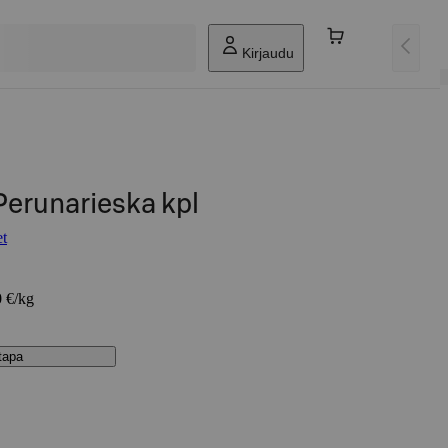
Kirjaudu
 Perunarieska kpl
et
0 €/kg
stapa