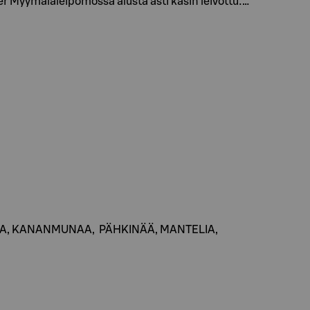
 Myymäläleipomossa alusta asti käsin leivottu:…
MAITOA, KANANMUNAA, PÄHKINÄÄ, MANTELIA,