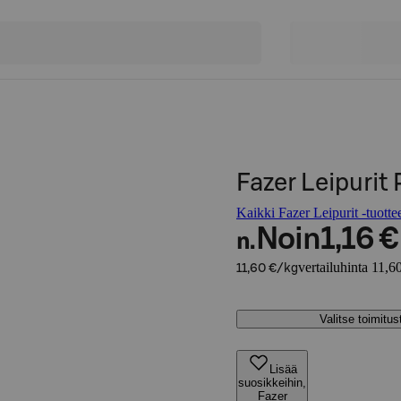
Fazer Leipurit
Kaikki Fazer Leipurit -tuotte
Noin
1,16 €
n.
vertailuhinta 11,6
11,60 €/kg
Valitse toimitu
Lisää
suosikkeihin,
Fazer