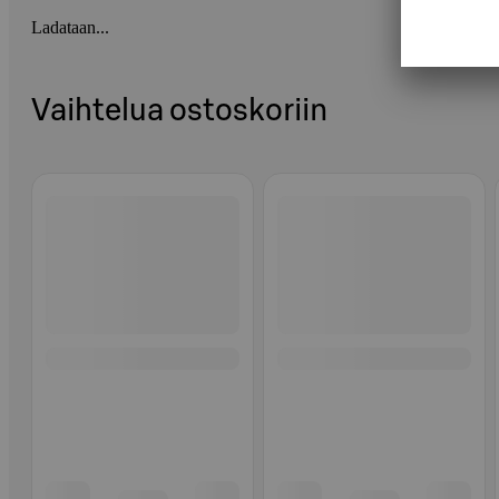
Ladataan...
Vaihtelua ostoskoriin
Ohita listaus