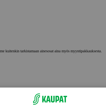
lemme kuitenkin tarkistamaan ainesosat aina myös myyntipakkauksesta.