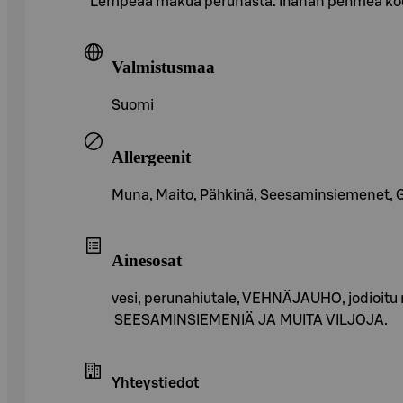
Lempeää makua perunasta. Ihanan pehmeä koost
Valmistusmaa
Suomi
Allergeenit
Muna, Maito, Pähkinä, Seesaminsiemenet, Glut
Ainesosat
vesi, perunahiutale, VEHNÄJAUHO, jodioi
SEESAMINSIEMENIÄ JA MUITA VILJOJA.
Yhteystiedot