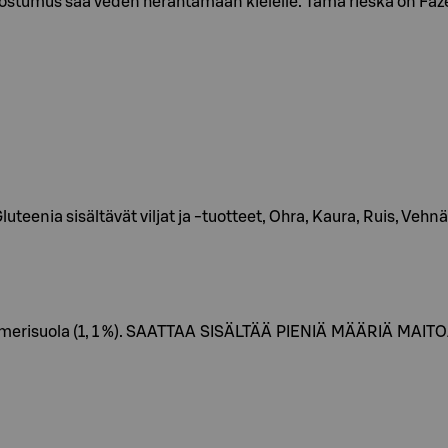
umus saa veden herahtamaan kielelle. Tämä rieska on Fazer
eenia sisältävät viljat ja -tuotteet, Ohra, Kaura, Ruis, Vehnä
tu merisuola (1, 1 %). SAATTAA SISÄLTÄÄ PIENIÄ MÄÄRIÄ 