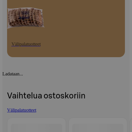
Välipalatuotteet
Ladataan...
Vaihtelua ostoskoriin
Välipalatuotteet
Ohita listaus