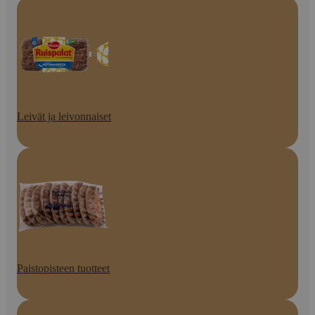
Leivät ja leivonnaiset
Paistopisteen tuotteet