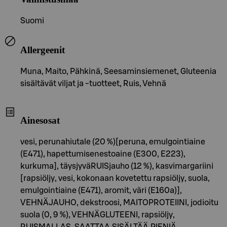
Suomi
Allergeenit
Muna, Maito, Pähkinä, Seesaminsiemenet, Gluteenia
sisältävät viljat ja -tuotteet, Ruis, Vehnä
Ainesosat
vesi, perunahiutale (20 %)[peruna, emulgointiaine
(E471), hapettumisenestoaine (E300, E223),
kurkuma], täysjyväRUISjauho (12 %), kasvimargariini
[rapsiöljy, vesi, kokonaan kovetettu rapsiöljy, suola,
emulgointiaine (E471), aromit, väri (E160a)],
VEHNÄJAUHO, dekstroosi, MAITOPROTEIINI, jodioitu
suola (0, 9 %), VEHNÄGLUTEENI, rapsiöljy,
RUISMALLAS. SAATTAA SISÄLTÄÄ PIENIÄ