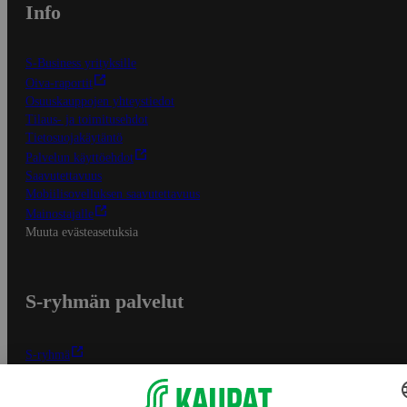
Info
S-Business yrityksille
Oiva-raportit
Osuuskauppojen yhteystiedot
Tilaus- ja toimitusehdot
Tietosuojakäytäntö
Palvelun käyttöehdot
Saavutettavuus
Mobiilisovelluksen saavutettavuus
Mainostajalle
Muuta evästeasetuksia
S-ryhmän palvelut
S-ryhmä
Asiakasomistajuus
Yhteishyvä Ruoka -sovellus