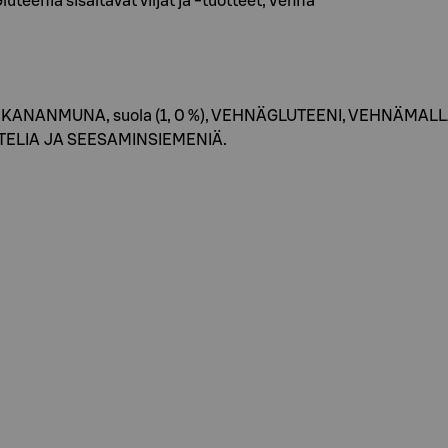
eenia sisältävät viljat ja -tuotteet, Vehnä
iiva, KANANMUNA, suola (1, 0 %), VEHNÄGLUTEENI, VEHNÄMA
TELIA JA SEESAMINSIEMENIÄ.