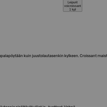
Leipurit
voicroissant
1 kpl
upalapöytään kuin juustolautasenkin kylkeen. Croissant maistu