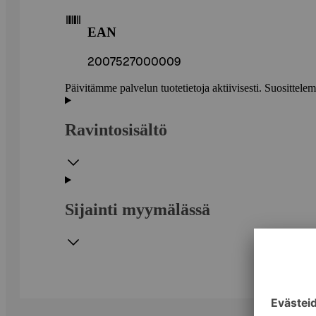
EAN
2007527000009
Päivitämme palvelun tuotetietoja aktiivisesti. Suositte
Ravintosisältö
Sijainti myymälässä