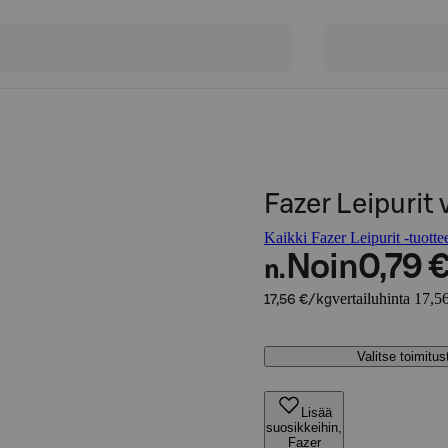
Fazer Leipurit 
Kaikki Fazer Leipurit -tuotte
Noin
0,79 
n.
vertailuhinta 17,5
17,56 €/kg
Valitse toimitu
Lisää
suosikkeihin,
Fazer