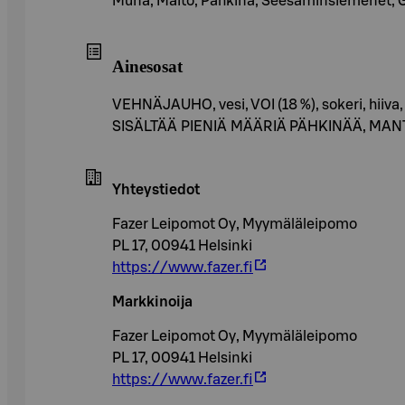
Muna, Maito, Pähkinä, Seesaminsiemenet, Glut
Ainesosat
VEHNÄJAUHO, vesi, VOI (18 %), sokeri, h
SISÄLTÄÄ PIENIÄ MÄÄRIÄ PÄHKINÄÄ, MAN
Yhteystiedot
Fazer Leipomot Oy, Myymäläleipomo
PL 17, 00941 Helsinki
https://www.fazer.fi
Markkinoija
Fazer Leipomot Oy, Myymäläleipomo
PL 17, 00941 Helsinki
https://www.fazer.fi