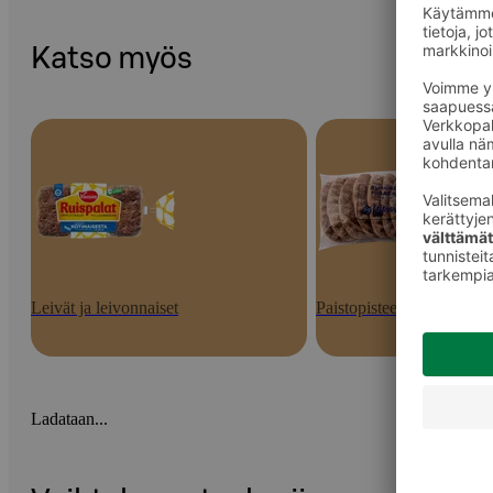
Katso myös
Leivät ja leivonnaiset
Paistopisteen tuotteet
Ladataan...