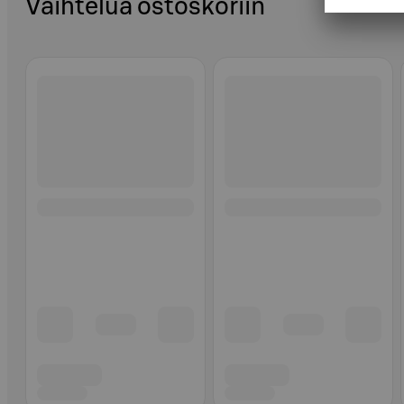
Vaihtelua ostoskoriin
Ohita listaus