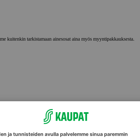
lemme kuitenkin tarkistamaan ainesosat aina myös myyntipakkauksesta.