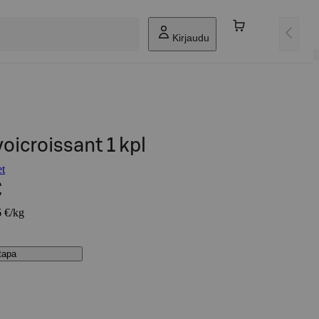
Kirjaudu
voicroissant 1 kpl
et
€
6 €/kg
stapa