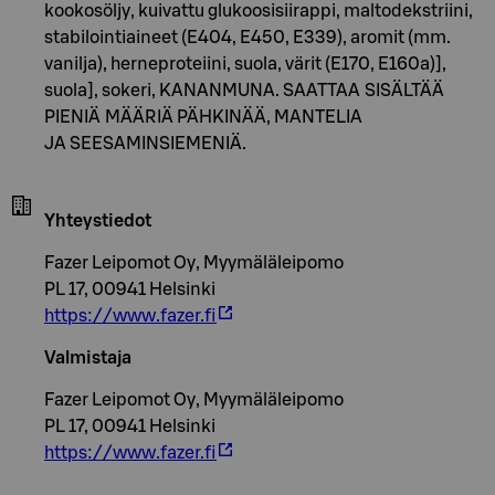
kookosöljy, kuivattu glukoosisiirappi, maltodekstriini,
stabilointiaineet (E404, E450, E339), aromit (mm.
vanilja), herneproteiini, suola, värit (E170, E160a)],
suola], sokeri, KANANMUNA. SAATTAA SISÄLTÄÄ
PIENIÄ MÄÄRIÄ PÄHKINÄÄ, MANTELIA
JA SEESAMINSIEMENIÄ.
Yhteystiedot
Fazer Leipomot Oy, Myymäläleipomo
PL 17, 00941 Helsinki
https://www.fazer.fi
Valmistaja
Fazer Leipomot Oy, Myymäläleipomo
PL 17, 00941 Helsinki
https://www.fazer.fi