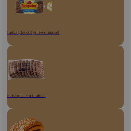
Leivät, keksit ja leivonnaiset
Paistopisteen tuotteet