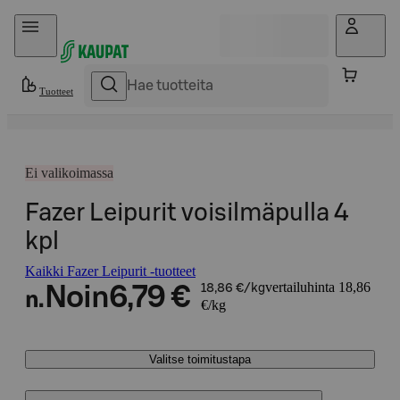
Hyppää sisältöön
Tuotteet
Ei valikoimassa
Fazer Leipurit voisilmäpulla 4
kpl
Kaikki Fazer Leipurit -tuotteet
vertailuhinta 18,86
Noin
6,79 €
18,86 €/kg
n.
€/kg
Valitse toimitustapa