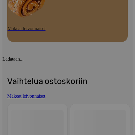
Makeat leivonnaiset
Ladataan...
Vaihtelua ostoskoriin
Makeat leivonnaiset
Ohita listaus