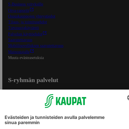
S-Business yrityksille
Oiva-raportit
Osuuskauppojen yhteystiedot
Tilaus- ja toimitusehdot
Tietosuojakäytäntö
Palvelun käyttöehdot
Saavutettavuus
Mobiilisovelluksen saavutettavuus
Mainostajalle
Muuta evästeasetuksia
S-ryhmän palvelut
S-ryhmä
Asiakasomistajuus
Yhteishyvä Ruoka -sovellus
S-ostoslista -sovellus
Prisma.fi
Sokos.fi