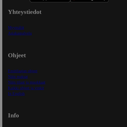
Yhteystiedot
Myymälät
Asiakaspalvelu
Ohjeet
Ensitilaajan ohjeet
Näin maksat
Näin tilaat ja muokkaat
Kaikki ohjeet ja vinkit
In English
Info