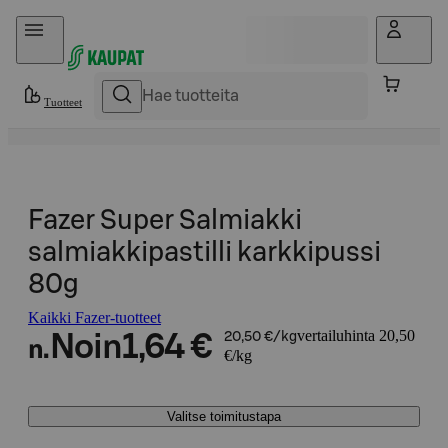
Hyppää sisältöön
Tuotteet
Fazer Super Salmiakki
salmiakkipastilli karkkipussi
80g
Kaikki Fazer-tuotteet
vertailuhinta 20,50
Noin
1,64 €
20,50 €/kg
n.
€/kg
Valitse toimitustapa