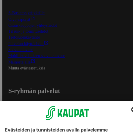
S-Business yrityksille
Oiva-raportit
Osuuskauppojen yhteystiedot
Tilaus- ja toimitusehdot
Tietosuojakäytäntö
Palvelun käyttöehdot
Saavutettavuus
Mobiilisovelluksen saavutettavuus
Mainostajalle
Muuta evästeasetuksia
S-ryhmän palvelut
S-ryhmä
Asiakasomistajuus
Yhteishyvä Ruoka -sovellus
S-ostoslista -sovellus