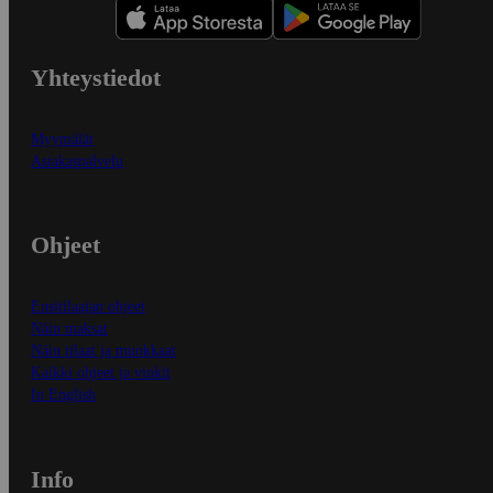
Yhteystiedot
Myymälät
Asiakaspalvelu
Ohjeet
Ensitilaajan ohjeet
Näin maksat
Näin tilaat ja muokkaat
Kaikki ohjeet ja vinkit
In English
Info