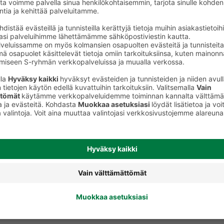
Fusillit, pennet ja muut kuviopastat