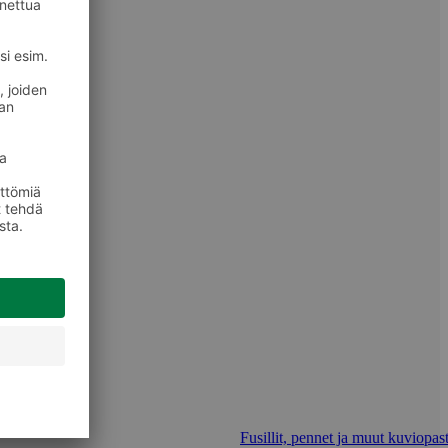
Fusillit, pennet ja muut kuviopast