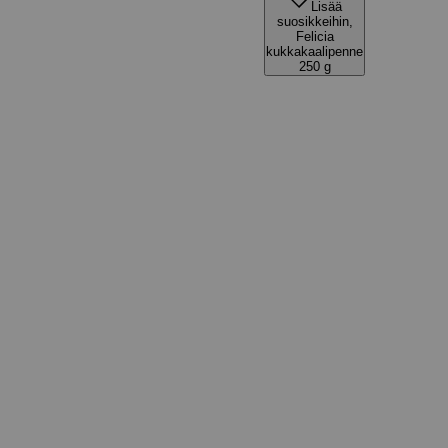
Lisää
suosikkeihin,
Felicia
kukkakaalipenne
250 g