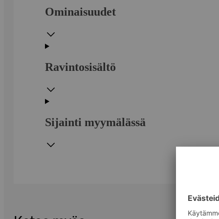
Ominaisuudet
Ravintosisältö
Sijainti myymälässä