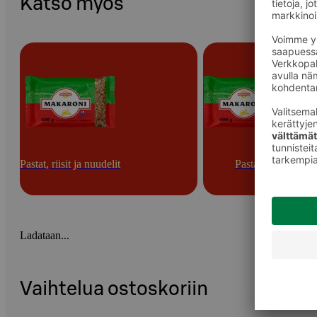
Katso myös
Pastat, riisit ja nuudelit
Pastat
Ladataan...
Vaihtelua ostoskoriin