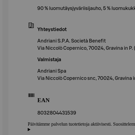
90 % luomutäysjyväriisijauho, 5 % luomukuk
Yhteystiedot
Andriani S.P.A. Società Benefit
Via Niccolò Copernico, 70024, Gravina in P. (
Valmistaja
Andriani Spa
Via Niccolò Copernico snc, 70024, Gravina in 
EAN
8032804431539
Päivitämme palvelun tuotetietoja aktiivisesti. Suositte