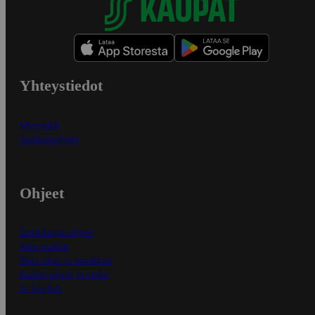
Yhteystiedot
Myymälät
Asiakaspalvelu
Ohjeet
Ensitilaajan ohjeet
Näin maksat
Näin tilaat ja muokkaat
Kaikki ohjeet ja vinkit
In English