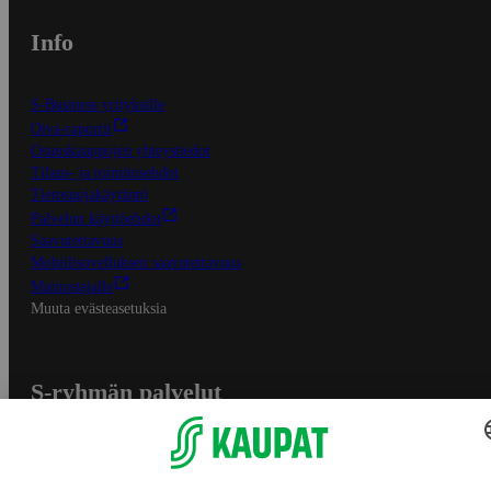
Info
S-Business yrityksille
Oiva-raportit
Osuuskauppojen yhteystiedot
Tilaus- ja toimitusehdot
Tietosuojakäytäntö
Palvelun käyttöehdot
Saavutettavuus
Mobiilisovelluksen saavutettavuus
Mainostajalle
Muuta evästeasetuksia
S-ryhmän palvelut
S-ryhmä
Asiakasomistajuus