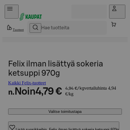
Hyppää sisältöön
Tuotteet
Felix ilman lisättyä sokeria
ketsuppi 970g
Kaikki Felix-tuotteet
vertailuhinta 4,94
Noin
4,79 €
4,94 €/kg
n.
€/kg
Valitse toimitustapa
Lisää suosikkeihin, Felix ilman lisättyä sokeria ketsuppi 970g