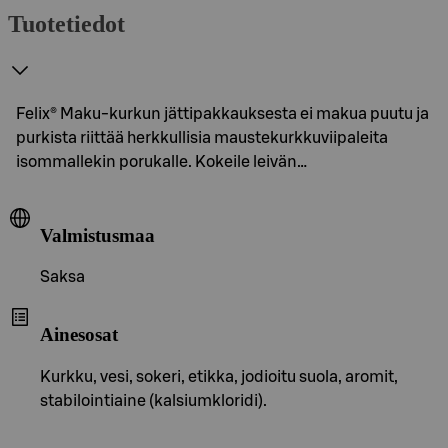
Tuotetiedot
Felix® Maku-kurkun jättipakkauksesta ei makua puutu ja
purkista riittää herkkullisia maustekurkkuviipaleita
isommallekin porukalle. Kokeile leivän…
Valmistusmaa
Saksa
Ainesosat
Kurkku, vesi, sokeri, etikka, jodioitu suola, aromit,
stabilointiaine (kalsiumkloridi).