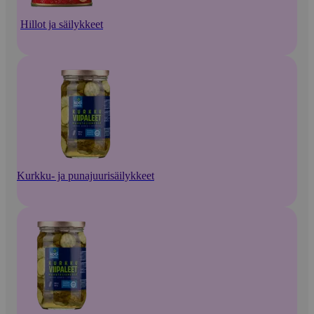
Hillot ja säilykkeet
Kurkku- ja punajuurisäilykkeet