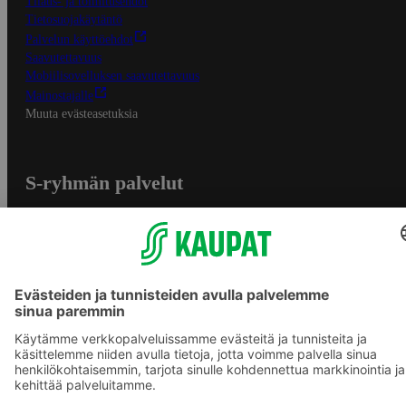
Tilaus- ja toimitusehdot
Tietosuojakäytäntö
Palvelun käyttöehdot
Saavutettavuus
Mobiilisovelluksen saavutettavuus
Mainostajalle
Muuta evästeasetuksia
S-ryhmän palvelut
S-ryhmä
Asiakasomistajuus
Yhteishyvä Ruoka -sovellus
S-ostoslista -sovellus
Prisma.fi
Sokos.fi
S-Pankki
Yhteishyvä
Sokos Hotels