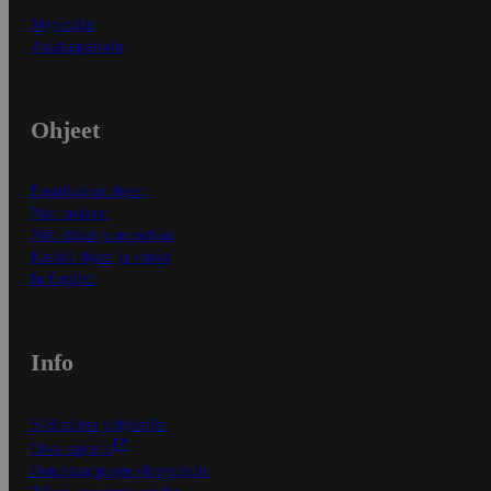
Myymälät
Asiakaspalvelu
Ohjeet
Ensitilaajan ohjeet
Näin maksat
Näin tilaat ja muokkaat
Kaikki ohjeet ja vinkit
In English
Info
S-Business yrityksille
Oiva-raportit
Osuuskauppojen yhteystiedot