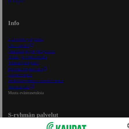
In English
Info
S-Business yrityksille
Oiva-raportit
Osuuskauppojen yhteystiedot
Tilaus- ja toimitusehdot
Tietosuojakäytäntö
Palvelun käyttöehdot
Saavutettavuus
Mobiilisovelluksen saavutettavuus
Mainostajalle
Muuta evästeasetuksia
S-ryhmän palvelut