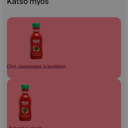
Katso myös
Öljyt, maustaminen ja kastikkeet
Ketsupit ja sinapit