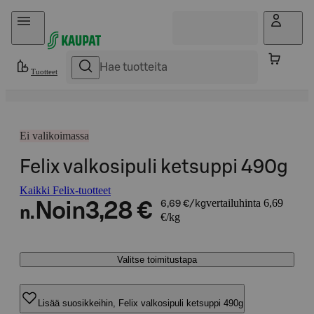
Hyppää sisältöön
Tuotteet
Ei valikoimassa
Felix valkosipuli ketsuppi 490g
Kaikki Felix-tuotteet
vertailuhinta 6,69
Noin
3,28 €
6,69 €/kg
n.
€/kg
Valitse toimitustapa
Lisää suosikkeihin, Felix valkosipuli ketsuppi 490g