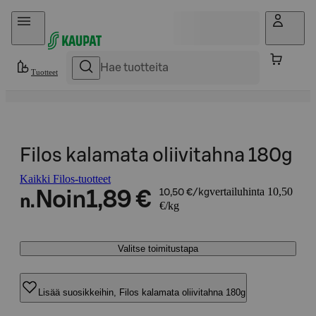
Hyppää sisältöön
Tuotteet
Filos kalamata oliivitahna 180g
Kaikki Filos-tuotteet
vertailuhinta 10,50
Noin
1,89 €
10,50 €/kg
n.
€/kg
Valitse toimitustapa
Lisää suosikkeihin, Filos kalamata oliivitahna 180g