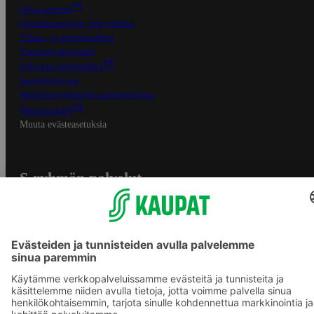
Oiva-raportit
Osuuskauppojen yhteystiedot
Tilaus- ja toimitusehdot
Tietosuojakäytäntö
Palvelun käyttöehdot
Saavutettavuus
Mobiilisovelluksen saavutettavuus
Mainostajalle
Muuta evästeasetuksia
S-ryhmän palvelut
S-ryhmä
Asiakasomistajuus
Yhteishyvä Ruoka -sovellus
S-ostoslista -sovellus
Prisma.fi
Sokos.fi
S-Pankki