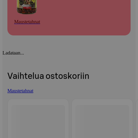
Maustetahnat
Ladataan...
Vaihtelua ostoskoriin
Maustetahnat
Ohita listaus