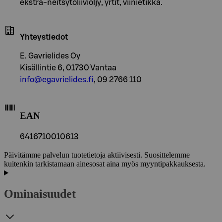
ekstra-neitsytoliiviöljy, yrtit, viinietikka.
Yhteystiedot
E. Gavrielides Oy
Kisällintie 6, 01730 Vantaa
info@egavrielides.fi
, 09 2766 110
EAN
6416710010613
Päivitämme palvelun tuotetietoja aktiivisesti. Suosittelemme
kuitenkin tarkistamaan ainesosat aina myös myyntipakkauksesta.
Ominaisuudet