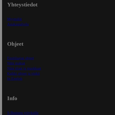
Yhteystiedot
Myymälät
Asiakaspalvelu
Ohjeet
Ensitilaajan ohjeet
Näin maksat
Näin tilaat ja muokkaat
Kaikki ohjeet ja vinkit
In English
Info
S-Business yrityksille