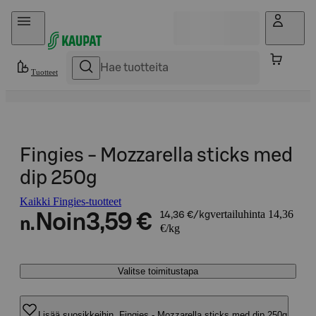
Hyppää sisältöön
Tuotteet
Fingies - Mozzarella sticks med
dip 250g
Kaikki Fingies-tuotteet
vertailuhinta 14,36
Noin
3,59 €
14,36 €/kg
n.
€/kg
Valitse toimitustapa
Lisää suosikkeihin, Fingies - Mozzarella sticks med dip 250g