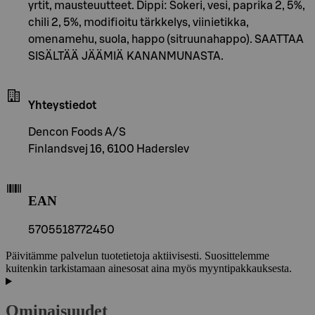
yrtit, mausteuutteet. Dippi: Sokeri, vesi, paprika 2, 5%,
chili 2, 5%, modifioitu tärkkelys, viinietikka,
omenamehu, suola, happo (sitruunahappo). SAATTAA
SISÄLTÄÄ JÄÄMIÄ KANANMUNASTA.
Yhteystiedot
Dencon Foods A/S
Finlandsvej 16, 6100 Haderslev
EAN
5705518772450
Päivitämme palvelun tuotetietoja aktiivisesti. Suosittelemme
kuitenkin tarkistamaan ainesosat aina myös myyntipakkauksesta.
Ominaisuudet