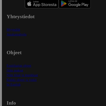
Yhteystiedot
Myymälät
Asiakaspalvelu
Ohjeet
Ensitilaajan ohjeet
Näin maksat
Näin tilaat ja muokkaat
Kaikki ohjeet ja vinkit
In English
Info