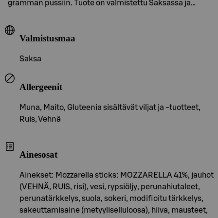
gramman pussiin. Tuote on valmistettu Saksassa ja…
Valmistusmaa
Saksa
Allergeenit
Muna, Maito, Gluteenia sisältävät viljat ja -tuotteet,
Ruis, Vehnä
Ainesosat
Ainekset: Mozzarella sticks: MOZZARELLA 41%, jauhot
(VEHNÄ, RUIS, risi), vesi, rypsiöljy, perunahiutaleet,
perunatärkkelys, suola, sokeri, modifioitu tärkkelys,
sakeuttamisaine (metyyliselluloosa), hiiva, mausteet,