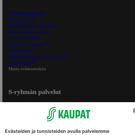
S-Business yrityksille
Oiva-raportit
Osuuskauppojen yhteystiedot
Tilaus- ja toimitusehdot
Tietosuojakäytäntö
Palvelun käyttöehdot
Saavutettavuus
Mobiilisovelluksen saavutettavuus
Mainostajalle
Muuta evästeasetuksia
S-ryhmän palvelut
S-ryhmä
Asiakasomistajuus
Yhteishyvä Ruoka -sovellus
S-ostoslista -sovellus