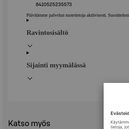
8410525235573
Päivitämme palvelun tuotetietoja aktiivisesti. Suositte
Ravintosisältö
Sijainti myymälässä
Katso myös