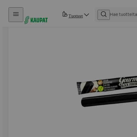
Hyppää sisältöön
Tuotteet