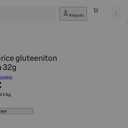
Kirjaudu
orice gluteeniton
a 32g
tuotteet
€
44 €/kg
stapa