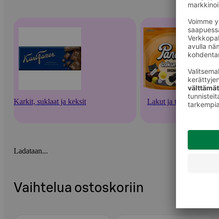
Karkit, suklaat ja keksit
Lakut ja tikkarit
Ladataan...
Vaihtelua ostoskoriin
Ohita listaus