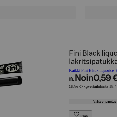
Fini Black liqu
lakritsipatukk
Kaikki Fini Black liquorice -
Noin
0,59 
n.
vertailuhinta 18,
18,44 €/kg
Valitse toimitu
Lisää