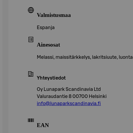
Valmistusmaa
Espanja
Ainesosat
Melassi, maissitärkkelys, lakritsiuute, luonta
Yhteystiedot
Oy Lunapark Scandinavia Ltd
Valuraudantie 8 00700 Helsinki
info@lunaparkscandinavia.fi
EAN