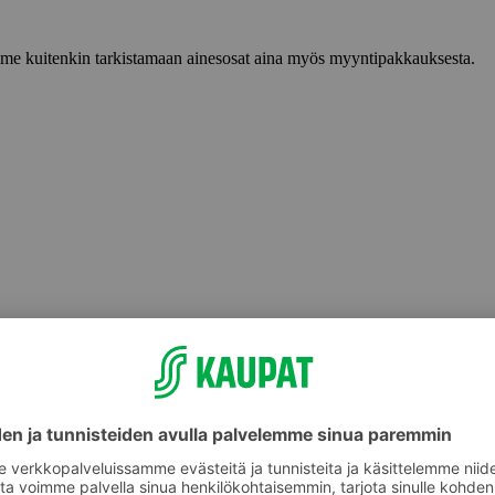
lemme kuitenkin tarkistamaan ainesosat aina myös myyntipakkauksesta.