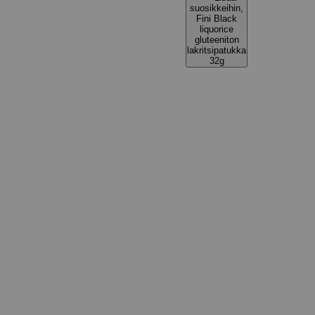
suosikkeihin,
Fini Black
liquorice
gluteeniton
lakritsipatukka
32g