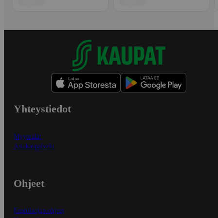
Yhteystiedot
Myymälät
Asiakaspalvelu
Ohjeet
Ensitilaajan ohjeet