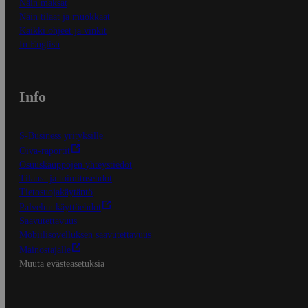
Näin maksat
Näin tilaat ja muokkaat
Kaikki ohjeet ja vinkit
In English
Info
S-Business yrityksille
Oiva-raportit
Osuuskauppojen yhteystiedot
Tilaus- ja toimitusehdot
Tietosuojakäytäntö
Palvelun käyttöehdot
Saavutettavuus
Mobiilisovelluksen saavutettavuus
Mainostajalle
Muuta evästeasetuksia