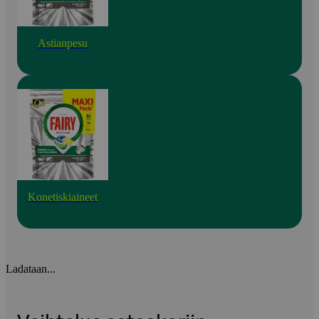
Astianpesu
Konetiskiaineet
Ladataan...