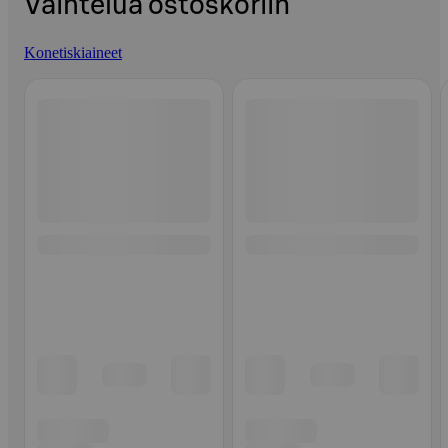
Vaihtelua ostoskoriin
Konetiskiaineet
Ohita listaus