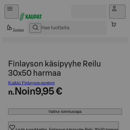
Hyppää sisältöön
Tuotteet
Finlayson käsipyyhe Reilu
30x50 harmaa
Kaikki Finlayson-tuotteet
Noin
9,95 €
n.
Valitse toimitustapa
Lisää suosikkeihin, Finlayson käsipyyhe Reilu 30x50 harmaa