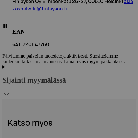
Finlayson Oy Elimäenkatu 25-27, 00510 Helsinki
asia
kaspalvelu@finlayson.fi
EAN
6411720547760
Päivitämme palvelun tuotetietoja aktiivisesti. Suosittelemme
kuitenkin tarkistamaan ainesosat aina myös myyntipakkauksesta.
Sijainti myymälässä
Katso myös