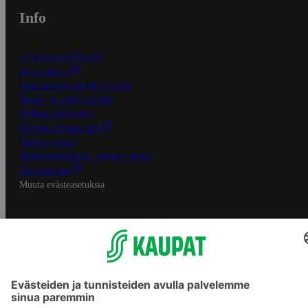
Info
S-Business yrityksille
Oiva-raportit
Osuuskauppojen yhteystiedot
Tilaus- ja toimitusehdot
Tietosuojakäytäntö
Palvelun käyttöehdot
Saavutettavuus
Mobiilisovelluksen saavutettavuus
Mainostajalle
Muuta evästeasetuksia
S-ryhmän palvelut
S-ryhmä
Asiakasomistajuus
Yhteishyvä Ruoka -sovellus