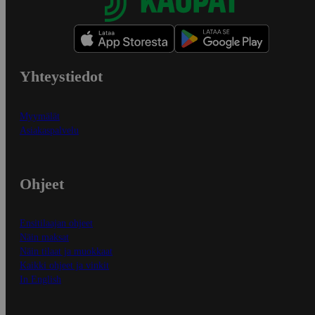
Yhteystiedot
Myymälät
Asiakaspalvelu
Ohjeet
Ensitilaajan ohjeet
Näin maksat
Näin tilaat ja muokkaat
Kaikki ohjeet ja vinkit
In English