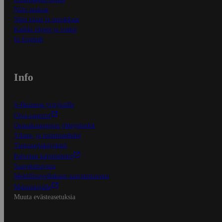
Näin maksat
Näin tilaat ja muokkaat
Kaikki ohjeet ja vinkit
In English
Info
S-Business yrityksille
Oiva-raportit
Osuuskauppojen yhteystiedot
Tilaus- ja toimitusehdot
Tietosuojakäytäntö
Palvelun käyttöehdot
Saavutettavuus
Mobiilisovelluksen saavutettavuus
Mainostajalle
Muuta evästeasetuksia