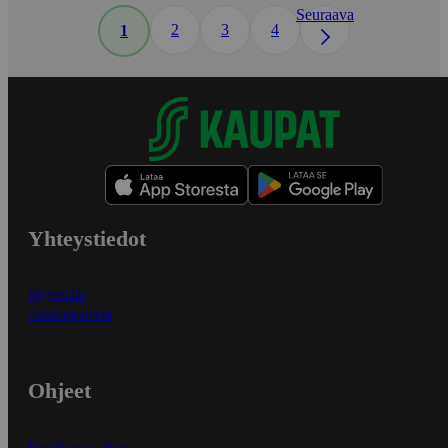
Seuraava
2
3
4
1
Yhteystiedot
Myymälät
Asiakaspalvelu
Ohjeet
Ensitilaajan ohjeet