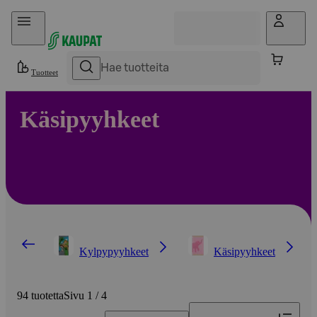
Hyppää sisältöön
Tuotteet
Käsipyyhkeet
Kylpypyyhkeet
Käsipyyhkeet
94 tuotetta
Sivu 1 / 4