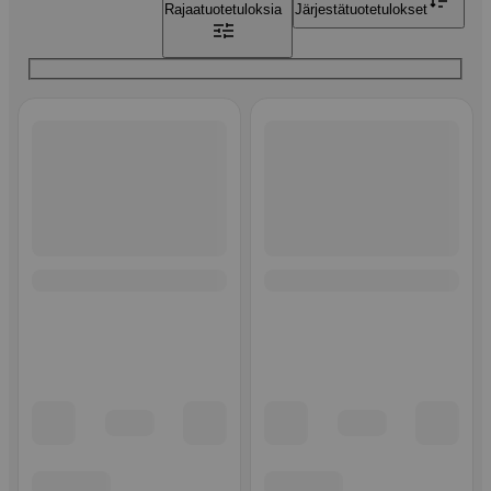
Rajaa
tuotetuloksia
Järjestä
tuotetulokset