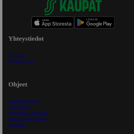
Yhteystiedot
Myymälät
Asiakaspalvelu
Ohjeet
Ensitilaajan ohjeet
Näin maksat
Näin tilaat ja muokkaat
Kaikki ohjeet ja vinkit
In English