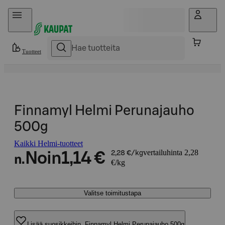
Hyppää sisältöön
Tuotteet
Finnamyl Helmi Perunajauho
500g
Kaikki Helmi-tuotteet
vertailuhinta 2,28
Noin
1,14 €
2,28 €/kg
n.
€/kg
Valitse toimitustapa
Lisää suosikkeihin, Finnamyl Helmi Perunajauho 500g