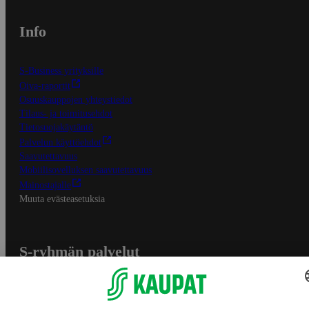
Info
S-Business yrityksille
Oiva-raportit
Osuuskauppojen yhteystiedot
Tilaus- ja toimitusehdot
Tietosuojakäytäntö
Palvelun käyttöehdot
Saavutettavuus
Mobiilisovelluksen saavutettavuus
Mainostajalle
Muuta evästeasetuksia
S-ryhmän palvelut
S-ryhmä
Asiakasomistajuus