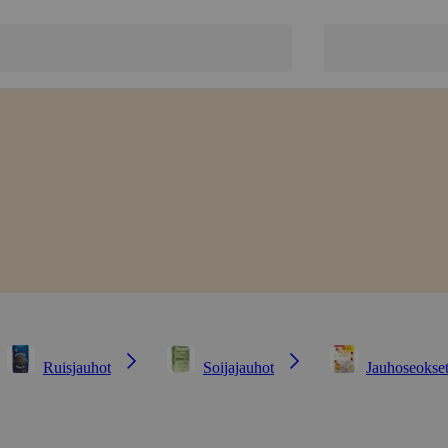
Ruisjauhot
Soijajauhot
Jauhoseokse