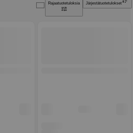
Rajaa
tuotetuloksia
Järjestä
tuotetulokset