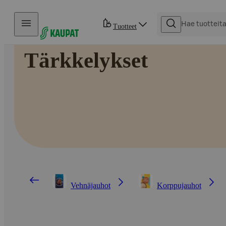
Hyppää sisältöön
Tuotteet
Tärkkelykset
Vehnäjauhot
Korppujauhot