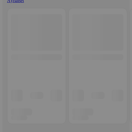
Äyriäiset
Ohita listaus