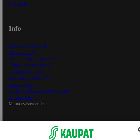
In English
Info
S-Business yrityksille
Oiva-raportit
Osuuskauppojen yhteystiedot
Tilaus- ja toimitusehdot
Tietosuojakäytäntö
Palvelun käyttöehdot
Saavutettavuus
Mobiilisovelluksen saavutettavuus
Mainostajalle
Muuta evästeasetuksia
S-ryhmän palvelut