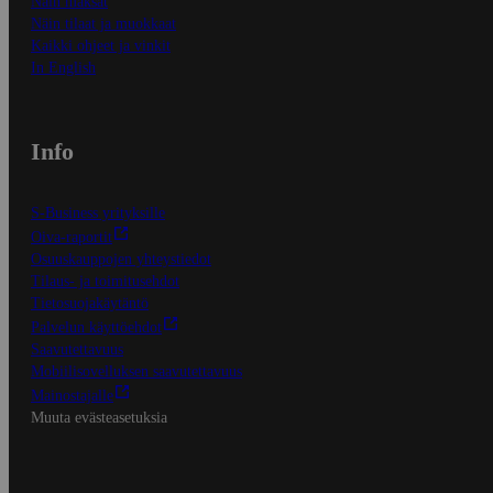
Näin maksat
Näin tilaat ja muokkaat
Kaikki ohjeet ja vinkit
In English
Info
S-Business yrityksille
Oiva-raportit
Osuuskauppojen yhteystiedot
Tilaus- ja toimitusehdot
Tietosuojakäytäntö
Palvelun käyttöehdot
Saavutettavuus
Mobiilisovelluksen saavutettavuus
Mainostajalle
Muuta evästeasetuksia