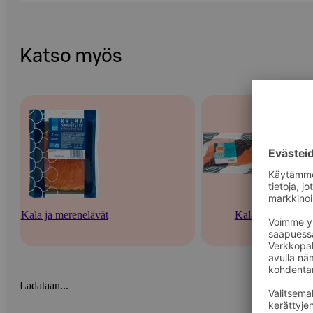
Katso myös
Kala ja merenelävät
Kala
Ladataan...