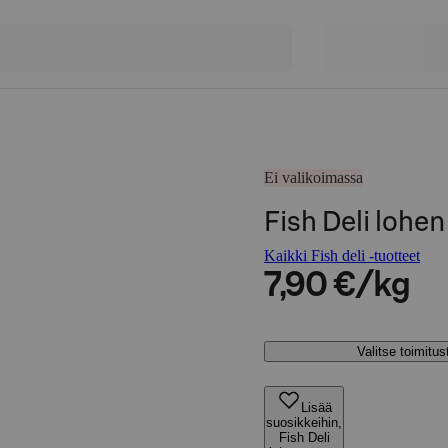
Ei valikoimassa
Fish Deli lohen
Kaikki Fish deli -tuotteet
7,90 €/kg
Valitse toimitu
Lisää
suosikkeihin,
Fish Deli