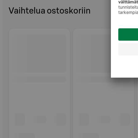
Vaihtelua ostoskoriin
Ohita listaus