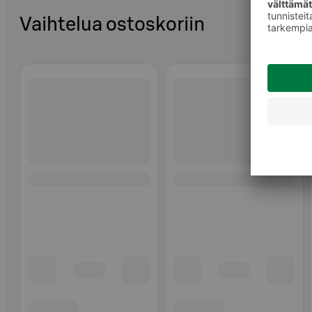
Vaihtelua ostoskoriin
Ohita listaus