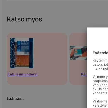
Katso myös
Kala ja merenelävät
Kala
Ladataan...