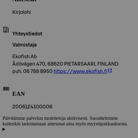
Kirjolohi
Yhteystiedot
Valmistaja
Ekofish Ab
Ådövägen 470, 68620 PIETARSAARI, FINLAND
puh. 06 788 8950
https://www.ekofish.fi
EAN
2006124100006
Päivitämme palvelun tuotetietoja aktiivisesti. Suosittelemme
kuitenkin tarkistamaan ainesosat aina myös myyntipakkauksesta.