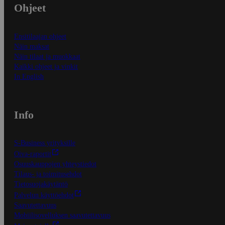
Ohjeet
Ensitilaajan ohjeet
Näin maksat
Näin tilaat ja muokkaat
Kaikki ohjeet ja vinkit
In English
Info
S-Business yrityksille
Oiva-raportit
Osuuskauppojen yhteystiedot
Tilaus- ja toimitusehdot
Tietosuojakäytäntö
Palvelun käyttöehdot
Saavutettavuus
Mobiilisovelluksen saavutettavuus