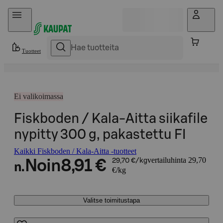
Hyppää sisältöön
Tuotteet
Ei valikoimassa
Fiskboden / Kala-Aitta siikafile
nypitty 300 g, pakastettu FI
Kaikki Fiskboden / Kala-Aitta -tuotteet
vertailuhinta 29,70
Noin
8,91 €
29,70 €/kg
n.
€/kg
Valitse toimitustapa