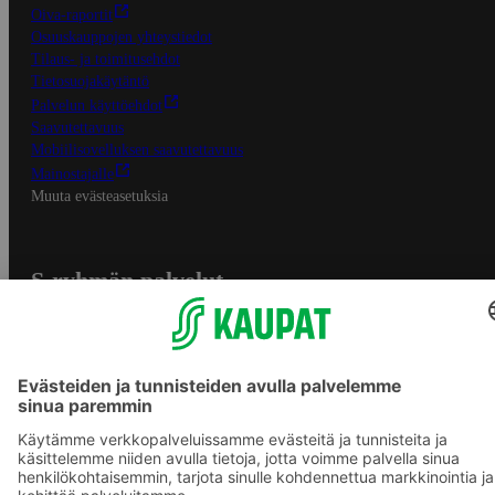
Oiva-raportit
Osuuskauppojen yhteystiedot
Tilaus- ja toimitusehdot
Tietosuojakäytäntö
Palvelun käyttöehdot
Saavutettavuus
Mobiilisovelluksen saavutettavuus
Mainostajalle
Muuta evästeasetuksia
S-ryhmän palvelut
S-ryhmä
Asiakasomistajuus
Yhteishyvä Ruoka -sovellus
S-ostoslista -sovellus
Prisma.fi
Sokos.fi
S-Pankki