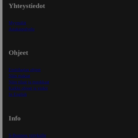
Yhteystiedot
Myymälät
Asiakaspalvelu
Ohjeet
Ensitilaajan ohjeet
Näin maksat
Näin tilaat ja muokkaat
Kaikki ohjeet ja vinkit
In English
Info
S-Business yrityksille