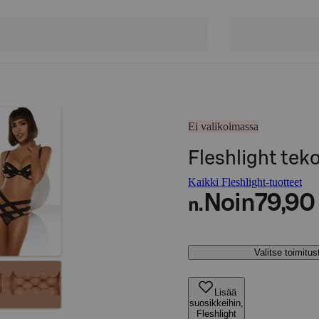
Ei valikoimassa
Fleshlight teko
Kaikki Fleshlight-tuotteet
Noin
79,90
n.
Valitse toimitu
Lisää
suosikkeihin,
Fleshlight