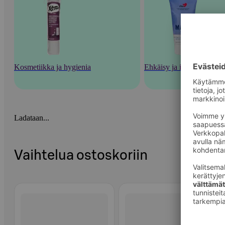
Kosmetiikka ja hygienia
Ehkäisy ja intiimituotteet
Ladataan...
Vaihtelua ostoskoriin
Ohita listaus