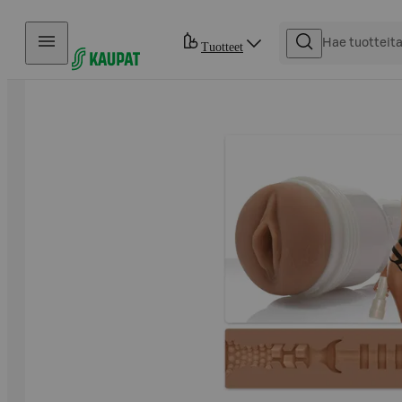
Hyppää sisältöön
Tuotteet