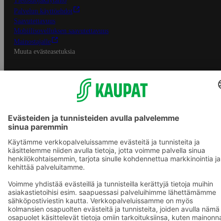
Tietosuojakäytäntö
Palvelun käyttöehdot
Saavutettavuus
Mobiilisovelluksen saavutettavuus
Mainostajalle
Muuta evästeasetuksia
S-ryhmän palvelut
S-ryhmä
Asiakasomistajuus
Yhteishyvä Ruoka -sovellus
S-ostoslista -sovellus
Prisma.fi
Sokos.fi
S-Pankki
Yhteishyvä
Sokos Hotels
Raflaamo