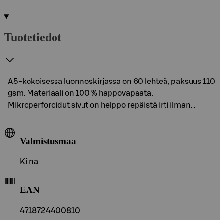
Tuotetiedot
A5-kokoisessa luonnoskirjassa on 60 lehteä, paksuus 110
gsm. Materiaali on 100 % happovapaata.
Mikroperforoidut sivut on helppo repäistä irti ilman…
Valmistusmaa
Kiina
EAN
4718724400810