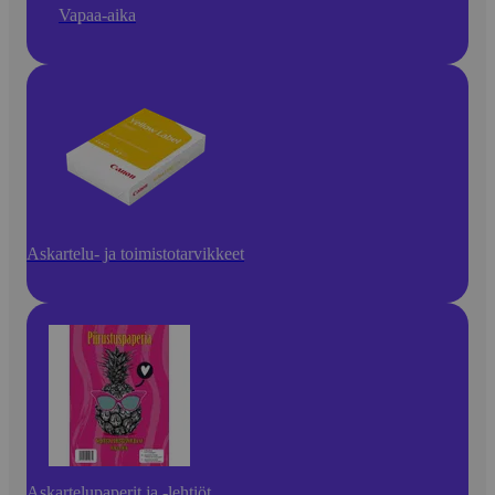
Vapaa-aika
Askartelu- ja toimistotarvikkeet
Askartelupaperit ja -lehtiöt