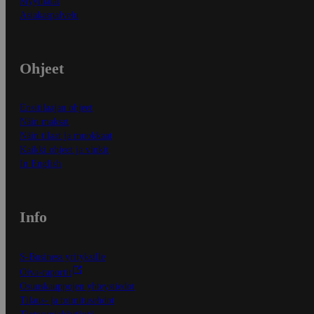
Myymälät
Asiakaspalvelu
Ohjeet
Ensitilaajan ohjeet
Näin maksat
Näin tilaat ja muokkaat
Kaikki ohjeet ja vinkit
In English
Info
S-Business yrityksille
Oiva-raportit
Osuuskauppojen yhteystiedot
Tilaus- ja toimitusehdot