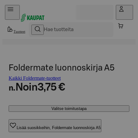
Hyppää sisältöön
Tuotteet
Foldermate luonnoskirja A5
Kaikki Foldermate-tuotteet
Noin
3,75 €
n.
Valitse toimitustapa
Lisää suosikkeihin, Foldermate luonnoskirja A5