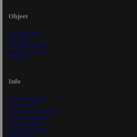
Ohjeet
Ensitilaajan ohjeet
Näin maksat
Näin tilaat ja muokkaat
Kaikki ohjeet ja vinkit
In English
Info
S-Business yrityksille
Oiva-raportit
Osuuskauppojen yhteystiedot
Tilaus- ja toimitusehdot
Tietosuojakäytäntö
Palvelun käyttöehdot
Saavutettavuus