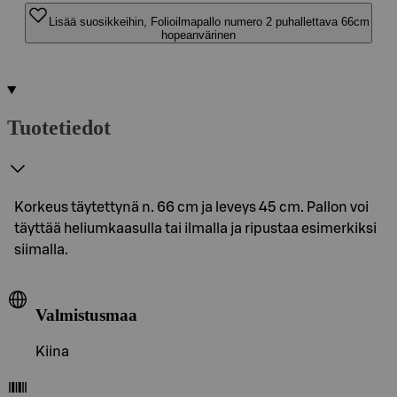
Lisää suosikkeihin, Folioilmapallo numero 2 puhallettava 66cm
hopeanvärinen
Tuotetiedot
Korkeus täytettynä n. 66 cm ja leveys 45 cm. Pallon voi
täyttää heliumkaasulla tai ilmalla ja ripustaa esimerkiksi
siimalla.
Valmistusmaa
Kiina