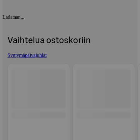
Ladataan...
Vaihtelua ostoskoriin
Syntymäpäiväjuhlat
Ohita listaus