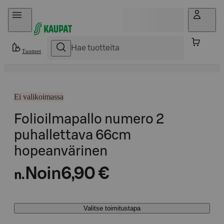
Hyppää sisältöön
Tuotteet
Ei valikoimassa
Folioilmapallo numero 2
puhallettava 66cm
hopeanvärinen
Noin
6,90 €
n.
Valitse toimitustapa