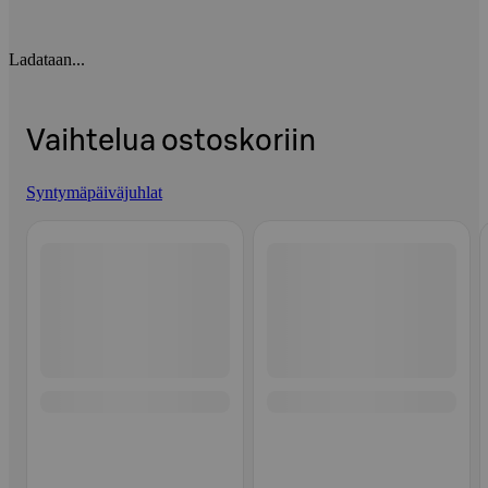
Ladataan...
Vaihtelua ostoskoriin
Syntymäpäiväjuhlat
Ohita listaus