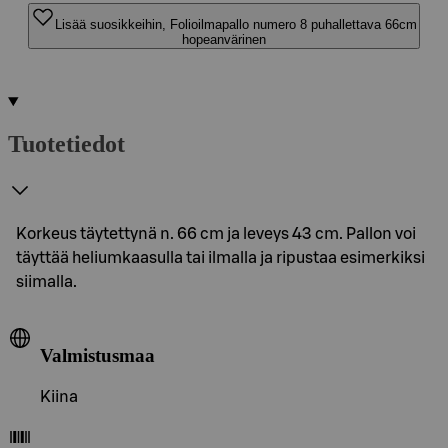
Lisää suosikkeihin, Folioilmapallo numero 8 puhallettava 66cm
hopeanvärinen
Tuotetiedot
Korkeus täytettynä n. 66 cm ja leveys 43 cm. Pallon voi
täyttää heliumkaasulla tai ilmalla ja ripustaa esimerkiksi
siimalla.
Valmistusmaa
Kiina