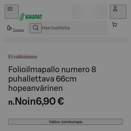
Hyppää sisältöön
Tuotteet
Ei valikoimassa
Folioilmapallo numero 8
puhallettava 66cm
hopeanvärinen
Noin
6,90 €
n.
Valitse toimitustapa