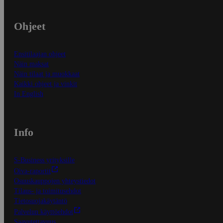
Ohjeet
Ensitilaajan ohjeet
Näin maksat
Näin tilaat ja muokkaat
Kaikki ohjeet ja vinkit
In English
Info
S-Business yrityksille
Oiva-raportit
Osuuskauppojen yhteystiedot
Tilaus- ja toimitusehdot
Tietosuojakäytäntö
Palvelun käyttöehdot
Saavutettavuus