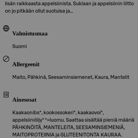
lisän raikkaasta appelsiinista. Suklaan ja appelsiinin liitto
on jo pitkään ollut suotuisa ja…
Valmistusmaa
Suomi
Allergeenit
Maito, Pähkinä, Seesaminsiemenet, Kaura, Mantelit
Ainesosat
Kaakaonibs*, kookossokeri*, kaakaovoi*,
appelsiiniöljy* *=luomu. Saattaa sisältää pieniä määriä
PÄHKINÖITÄ, MANTELEITA, SEESAMINSIEMENIÄ,
MAITOPROTEIINIA ja GLUTEENITONTA KAURAA.