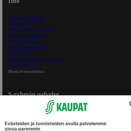
Info
S-Business yrityksille
Oiva-raportit
Osuuskauppojen yhteystiedot
Tilaus- ja toimitusehdot
Tietosuojakäytäntö
Palvelun käyttöehdot
Saavutettavuus
Mobiilisovelluksen saavutettavuus
Mainostajalle
Muuta evästeasetuksia
S-ryhmän palvelut
S-ryhmä
Asiakasomistajuus
Yhteishyvä Ruoka -sovellus
S-ostoslista -sovellus