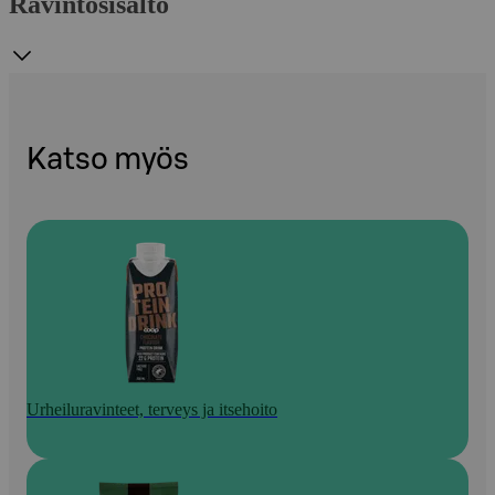
Ravintosisältö
Katso myös
Urheiluravinteet, terveys ja itsehoito