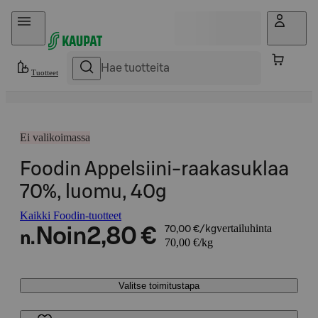
Hyppää sisältöön
Tuotteet
Ei valikoimassa
Foodin Appelsiini-raakasuklaa
70%, luomu, 40g
Kaikki Foodin-tuotteet
vertailuhinta
Noin
2,80 €
70,00 €/kg
n.
70,00 €/kg
Valitse toimitustapa