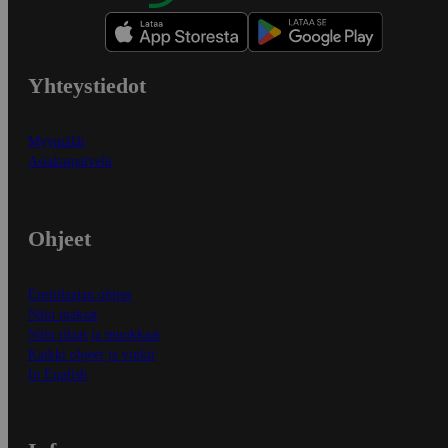
Yhteystiedot
Myymälät
Asiakaspalvelu
Ohjeet
Ensitilaajan ohjeet
Näin maksat
Näin tilaat ja muokkaat
Kaikki ohjeet ja vinkit
In English