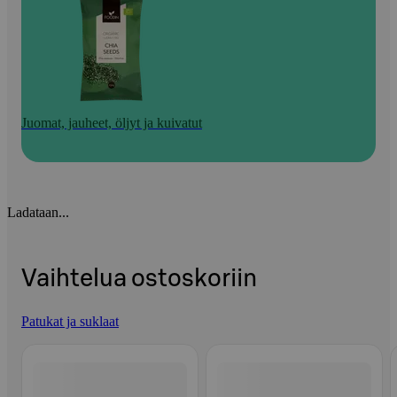
Juomat, jauheet, öljyt ja kuivatut
Ladataan...
Vaihtelua ostoskoriin
Patukat ja suklaat
Ohita listaus