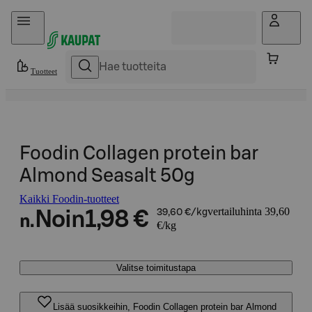
Hyppää sisältöön
Tuotteet
Foodin Collagen protein bar
Almond Seasalt 50g
Kaikki Foodin-tuotteet
vertailuhinta 39,60
Noin
1,98 €
39,60 €/kg
n.
€/kg
Valitse toimitustapa
Lisää suosikkeihin, Foodin Collagen protein bar Almond