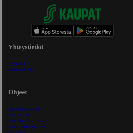
Yhteystiedot
Myymälät
Asiakaspalvelu
Ohjeet
Ensitilaajan ohjeet
Näin maksat
Näin tilaat ja muokkaat
Kaikki ohjeet ja vinkit
In English