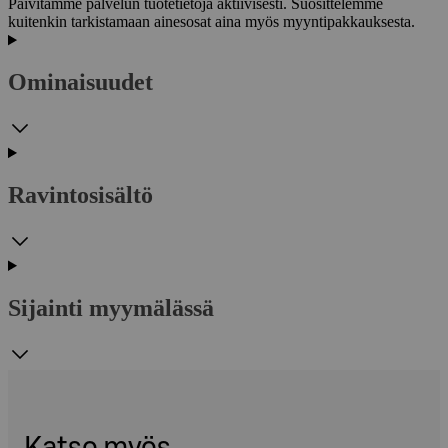
Päivitämme palvelun tuotetietoja aktiivisesti. Suosittelemme
kuitenkin tarkistamaan ainesosat aina myös myyntipakkauksesta.
Ominaisuudet
Ravintosisältö
Sijainti myymälässä
Katso myös