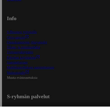
Info
S-Business yrityksille
Oiva-raportit
Osuuskauppojen yhteystiedot
Tilaus- ja toimitusehdot
Tietosuojakäytäntö
Palvelun käyttöehdot
Saavutettavuus
Mobiilisovelluksen saavutettavuus
Mainostajalle
Muuta evästeasetuksia
S-ryhmän palvelut