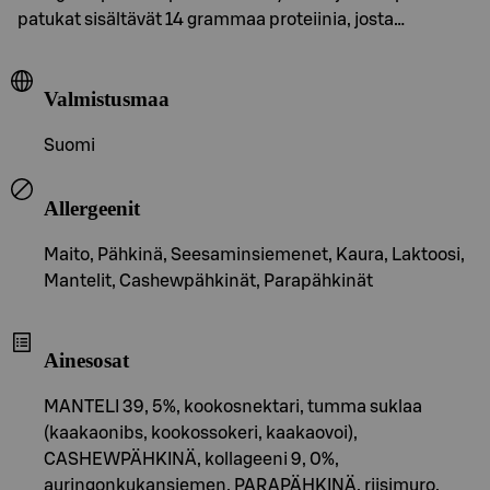
patukat sisältävät 14 grammaa proteiinia, josta…
Valmistusmaa
Suomi
Allergeenit
Maito, Pähkinä, Seesaminsiemenet, Kaura, Laktoosi,
Mantelit, Cashewpähkinät, Parapähkinät
Ainesosat
MANTELI 39, 5%, kookosnektari, tumma suklaa
(kaakaonibs, kookossokeri, kaakaovoi),
CASHEWPÄHKINÄ, kollageeni 9, 0%,
auringonkukansiemen, PARAPÄHKINÄ, riisimuro,