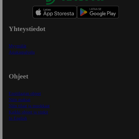
Yhteystiedot
Myymälät
Asiakaspalvelu
Ohjeet
Ensitilaajan ohjeet
Näin maksat
Näin tilaat ja muokkaat
Kaikki ohjeet ja vinkit
In English