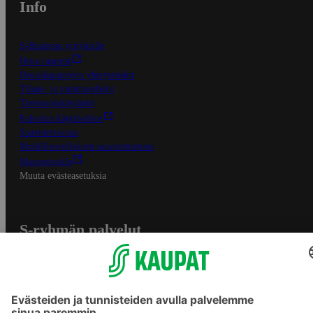
Info
S-Business yrityksille
Oiva-raportit
Osuuskauppojen yhteystiedot
Tilaus- ja toimitusehdot
Tietosuojakäytäntö
Palvelun käyttöehdot
Saavutettavuus
Mobiilisovelluksen saavutettavuus
Mainostajalle
Muuta evästeasetuksia
S-ryhmän palvelut
S-ryhmä
Asiakasomistajuus
Yhteishyvä Ruoka -sovellus