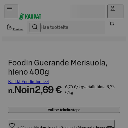
Hyppää sisältöön
Tuotteet
Foodin Guerande Merisuola,
hieno 400g
Kaikki Foodin-tuotteet
vertailuhinta 6,73
Noin
2,69 €
6,73 €/kg
n.
€/kg
Valitse toimitustapa
Lisää suosikkeihin, Foodin Guerande Merisuola, hieno 400g