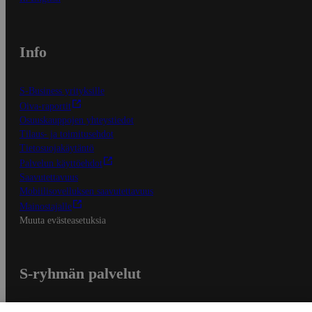
Info
S-Business yrityksille
Oiva-raportit
Osuuskauppojen yhteystiedot
Tilaus- ja toimitusehdot
Tietosuojakäytäntö
Palvelun käyttöehdot
Saavutettavuus
Mobiilisovelluksen saavutettavuus
Mainostajalle
Muuta evästeasetuksia
S-ryhmän palvelut