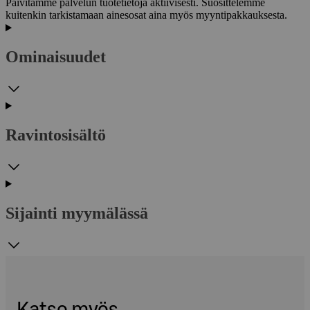
Päivitämme palvelun tuotetietoja aktiivisesti. Suosittelemme
kuitenkin tarkistamaan ainesosat aina myös myyntipakkauksesta.
Ominaisuudet
Ravintosisältö
Sijainti myymälässä
Katso myös