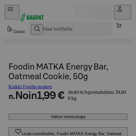
Hyppää sisältöön
Tuotteet
Foodin MATKA Energy Bar,
Oatmeal Cookie, 50g
Kaikki Foodin-tuotteet
vertailuhinta 39,80
Noin
1,99 €
39,80 €/kg
n.
€/kg
Valitse toimitustapa
Lisää suosikkeihin, Foodin MATKA Energy Bar, Oatmeal