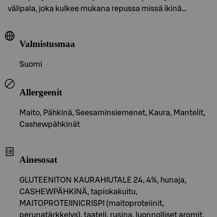
välipala, joka kulkee mukana repussa missä ikinä…
Valmistusmaa
Suomi
Allergeenit
Maito, Pähkinä, Seesaminsiemenet, Kaura, Mantelit,
Cashewpähkinät
Ainesosat
GLUTEENITON KAURAHIUTALE 24, 4%, hunaja,
CASHEWPÄHKINÄ, tapiokakuitu,
MAITOPROTEIINICRISPI (maitoproteiinit,
perunatärkkelys), taateli, rusina, luonnolliset aromit,