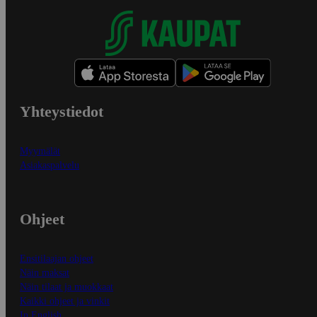
Yhteystiedot
Myymälät
Asiakaspalvelu
Ohjeet
Ensitilaajan ohjeet
Näin maksat
Näin tilaat ja muokkaat
Kaikki ohjeet ja vinkit
In English