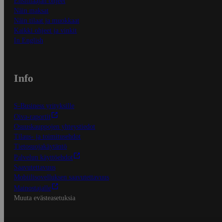
Ensitilaajan ohjeet
Näin maksat
Näin tilaat ja muokkaat
Kaikki ohjeet ja vinkit
In English
Info
S-Business yrityksille
Oiva-raportit
Osuuskauppojen yhteystiedot
Tilaus- ja toimitusehdot
Tietosuojakäytäntö
Palvelun käyttöehdot
Saavutettavuus
Mobiilisovelluksen saavutettavuus
Mainostajalle
Muuta evästeasetuksia