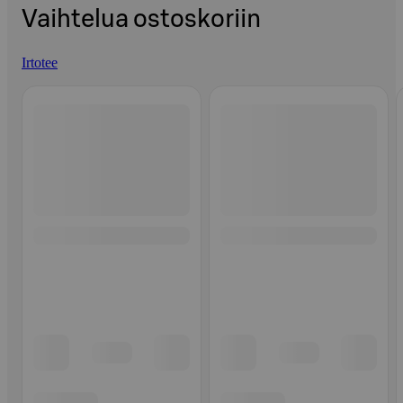
Vaihtelua ostoskoriin
Irtotee
Ohita listaus