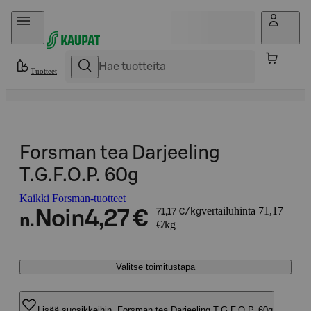
Hyppää sisältöön
Tuotteet
Forsman tea Darjeeling
T.G.F.O.P. 60g
Kaikki Forsman-tuotteet
vertailuhinta 71,17
Noin
4,27 €
71,17 €/kg
n.
€/kg
Valitse toimitustapa
Lisää suosikkeihin, Forsman tea Darjeeling T.G.F.O.P. 60g