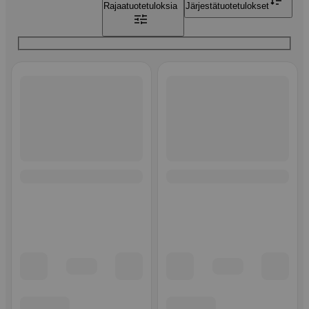
Rajaa
tuotetuloksia
Järjestä
tuotetulokset