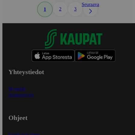
Seuraava
2
3
1
Yhteystiedot
Myymälät
Asiakaspalvelu
Ohjeet
Ensitilaajan ohjeet