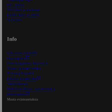
Näin maksat
Näin tilaat ja muokkaat
Kaikki ohjeet ja vinkit
In English
Info
S-Business yrityksille
Oiva-raportit
Osuuskauppojen yhteystiedot
Tilaus- ja toimitusehdot
Tietosuojakäytäntö
Palvelun käyttöehdot
Saavutettavuus
Mobiilisovelluksen saavutettavuus
Mainostajalle
Muuta evästeasetuksia