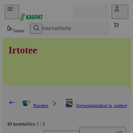
Hyppää sisältöön
Tuotteet
Irtotee
Pussitee
Teejuomajauheet ja -uutteet
49 tuotetta
Sivu 1 / 3