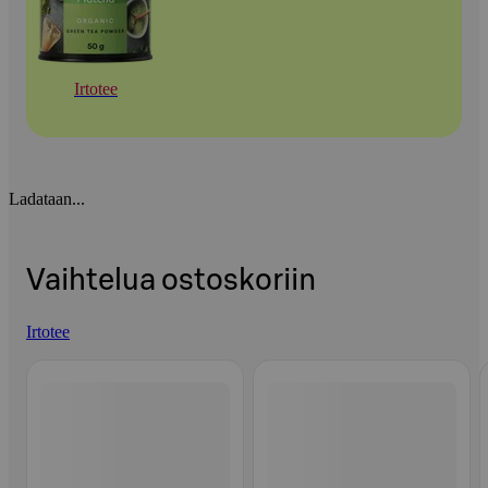
Irtotee
Ladataan...
Vaihtelua ostoskoriin
Irtotee
Ohita listaus