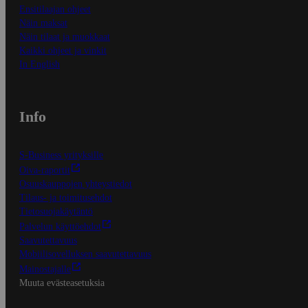
Ensitilaajan ohjeet
Näin maksat
Näin tilaat ja muokkaat
Kaikki ohjeet ja vinkit
In English
Info
S-Business yrityksille
Oiva-raportit
Osuuskauppojen yhteystiedot
Tilaus- ja toimitusehdot
Tietosuojakäytäntö
Palvelun käyttöehdot
Saavutettavuus
Mobiilisovelluksen saavutettavuus
Mainostajalle
Muuta evästeasetuksia