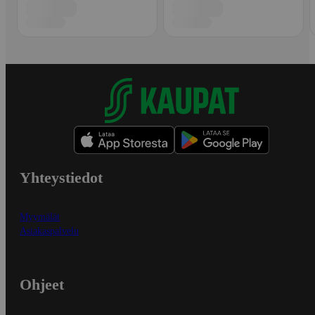
Yhteystiedot
Myymälät
Asiakaspalvelu
Ohjeet