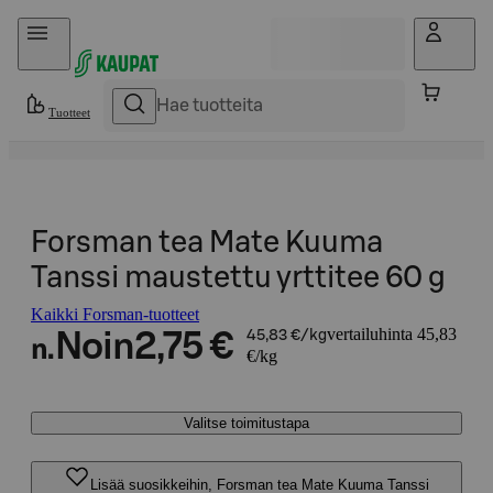
Hyppää sisältöön
Tuotteet
Forsman tea Mate Kuuma
Tanssi maustettu yrttitee 60 g
Kaikki Forsman-tuotteet
vertailuhinta 45,83
Noin
2,75 €
45,83 €/kg
n.
€/kg
Valitse toimitustapa
Lisää suosikkeihin, Forsman tea Mate Kuuma Tanssi