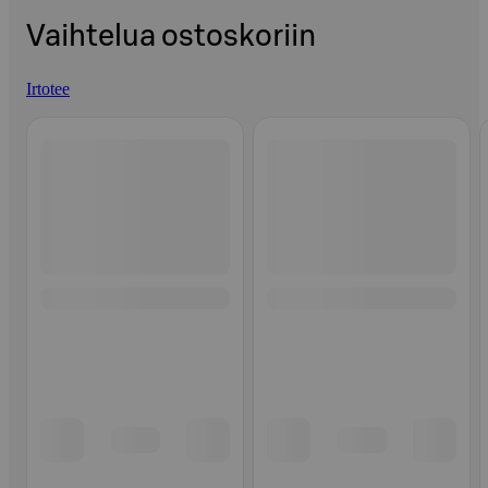
Vaihtelua ostoskoriin
Irtotee
Ohita listaus