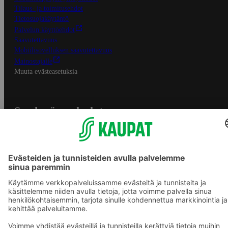
Tilaus- ja toimitusehdot
Tietosuojakäytäntö
Palvelun käyttöehdot
Saavutettavuus
Mobiilisovelluksen saavutettavuus
Mainostajalle
Muuta evästeasetuksia
S-ryhmän palvelut
S-ryhmä
Asiakasomistajuus
Yhteishyvä Ruoka -sovellus
S-ostoslista -sovellus
Prisma.fi
Sokos.fi
S-Pankki
Yhteishyvä