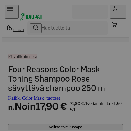
Hyppää sisältöön
Tuotteet
Ei valikoimassa
Four Reasons Color Mask
Toning Shampoo Rose
sävyttävä shampoo 250 ml
Kaikki Color Mask -tuotteet
vertailuhinta 71,60
Noin
17,90 €
71,60 €/l
n.
€/l
Valitse toimitustapa