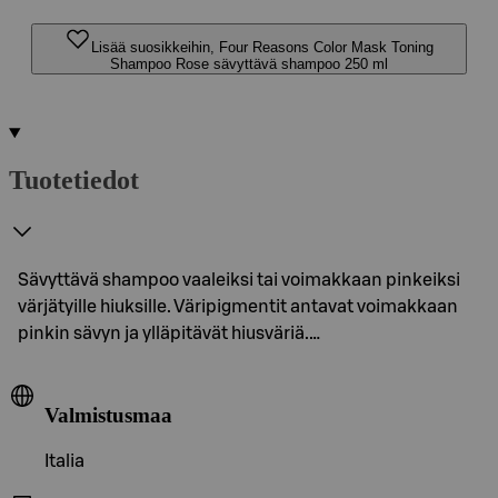
Lisää suosikkeihin, Four Reasons Color Mask Toning
Shampoo Rose sävyttävä shampoo 250 ml
Tuotetiedot
Sävyttävä shampoo vaaleiksi tai voimakkaan pinkeiksi
värjätyille hiuksille. Väripigmentit antavat voimakkaan
pinkin sävyn ja ylläpitävät hiusväriä.…
Valmistusmaa
Italia