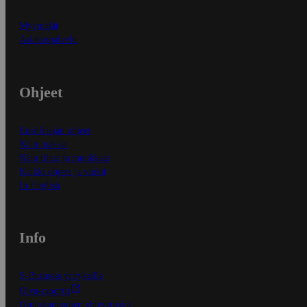
Myymälät
Asiakaspalvelu
Ohjeet
Ensitilaajan ohjeet
Näin maksat
Näin tilaat ja muokkaat
Kaikki ohjeet ja vinkit
In English
Info
S-Business yrityksille
Oiva-raportit
Osuuskauppojen yhteystiedot