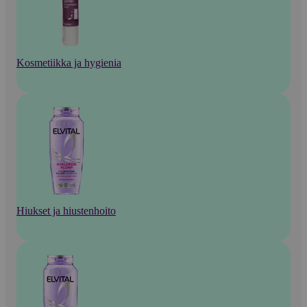
Kosmetiikka ja hygienia
Hiukset ja hiustenhoito