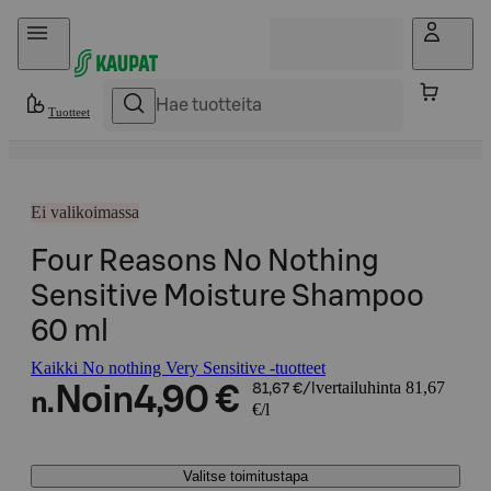
Hyppää sisältöön
Tuotteet
Ei valikoimassa
Four Reasons No Nothing
Sensitive Moisture Shampoo
60 ml
Kaikki No nothing Very Sensitive -tuotteet
vertailuhinta 81,67
Noin
4,90 €
81,67 €/l
n.
€/l
Valitse toimitustapa