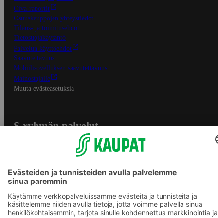
Oiva-raportit
Osuuskauppojen yhteystiedot
Tilaus- ja toimitusehdot
Tietosuojakäytäntö
Palvelun käyttöehdot
Saavutettavuus
Mobiilisovelluksen saavutettavuus
Mainostajalle
Muuta evästeasetuksia
S-ryhmän palvelut
S-ryhmä
Asiakasomistajuus
Yhteishyvä Ruoka -sovellus
S-ostoslista -sovellus
Prisma.fi
Sokos.fi