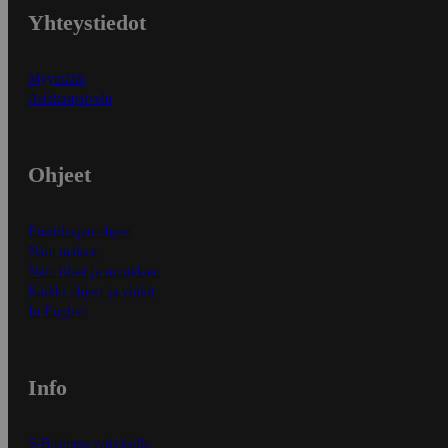
Yhteystiedot
Myymälät
Asiakaspalvelu
Ohjeet
Ensitilaajan ohjeet
Näin maksat
Näin tilaat ja muokkaat
Kaikki ohjeet ja vinkit
In English
Info
S-Business yrityksille