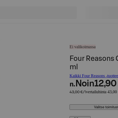
Ei valikoimassa
Four Reasons 
ml
Kaikki Four Reasons -tuottee
Noin
12,90
n.
vertailuhinta 43,00 
43,00 €/l
Valitse toimitu