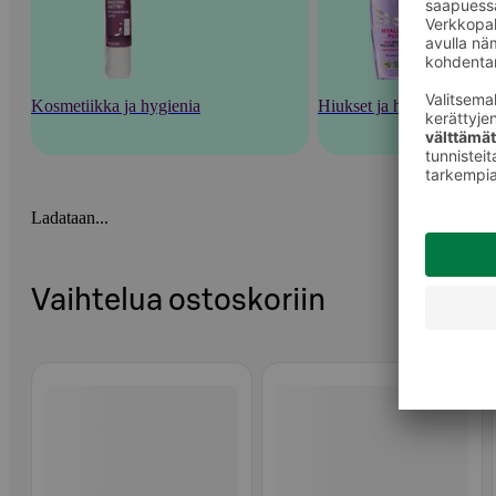
Kosmetiikka ja hygienia
Hiukset ja hiustenhoito
Ladataan...
Vaihtelua ostoskoriin
Ohita listaus