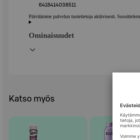
6418414038511
Päivitämme palvelun tuotetietoja aktiivisesti. Suositte
Ominaisuudet
Katso myös