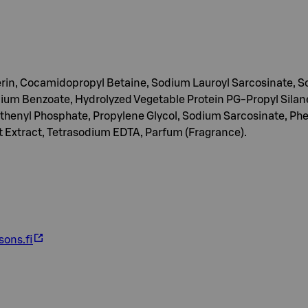
erin, Cocamidopropyl Betaine, Sodium Lauroyl Sarcosinate, So
ium Benzoate, Hydrolyzed Vegetable Protein PG-Propyl Silan
enyl Phosphate, Propylene Glycol, Sodium Sarcosinate, Phen
oot Extract, Tetrasodium EDTA, Parfum (Fragrance).
ons.fi