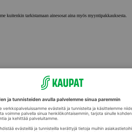
lemme kuitenkin tarkistamaan ainesosat aina myös myyntipakkauksesta.