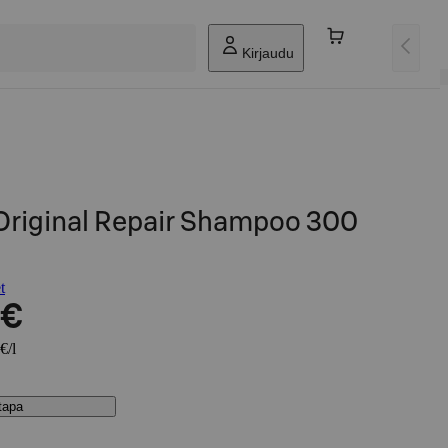
Kirjaudu
Original Repair Shampoo 300
t
 €
€/l
stapa