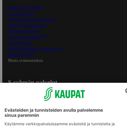
S-Business yrityksille
Oiva-raportit
Osuuskauppojen yhteystiedot
Tilaus- ja toimitusehdot
Tietosuojakäytäntö
Palvelun käyttöehdot
Saavutettavuus
Mobiilisovelluksen saavutettavuus
Mainostajalle
Muuta evästeasetuksia
S-ryhmän palvelut
S-ryhmä
Asiakasomistajuus
Yhteishyvä Ruoka -sovellus
S-ostoslista -sovellus
Prisma.fi