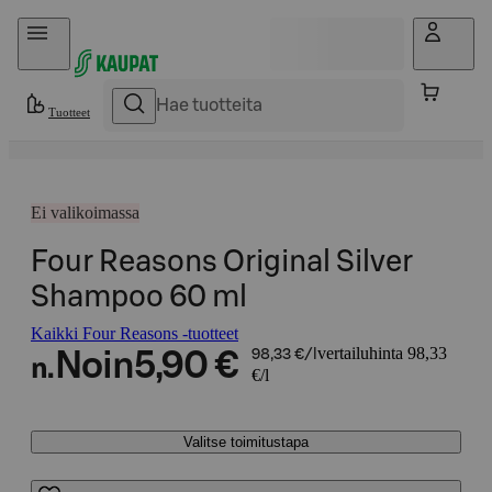
Hyppää sisältöön
Tuotteet
Ei valikoimassa
Four Reasons Original Silver
Shampoo 60 ml
Kaikki Four Reasons -tuotteet
vertailuhinta 98,33
Noin
5,90 €
98,33 €/l
n.
€/l
Valitse toimitustapa