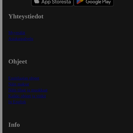
Yhteystiedot
Myymälät
Asiakaspalvelu
Ohjeet
Ensitilaajan ohjeet
Näin maksat
Näin tilaat ja muokkaat
Kaikki ohjeet ja vinkit
In English
Info