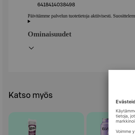
6418414038498
Päivitämme palvelun tuotetietoja aktiivisesti. Suositte
Ominaisuudet
Katso myös