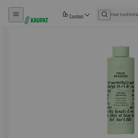
Hyppää sisältöön
Tuotteet