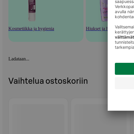
Kosmetiikka ja hygienia
Hiukset ja hiustenhoito
Ladataan...
Vaihtelua ostoskoriin
Ohita listaus