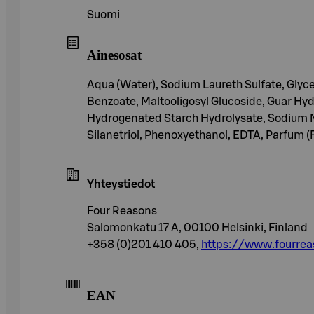
Suomi
Ainesosat
Aqua (Water), Sodium Laureth Sulfate, Glyc
Benzoate, Maltooligosyl Glucoside, Guar Hyd
Hydrogenated Starch Hydrolysate, Sodium M
Silanetriol, Phenoxyethanol, EDTA, Parfum (
Yhteystiedot
Four Reasons
Salomonkatu 17 A, 00100 Helsinki, Finland
+358 (0)201 410 405,
https://www.fourreas
EAN