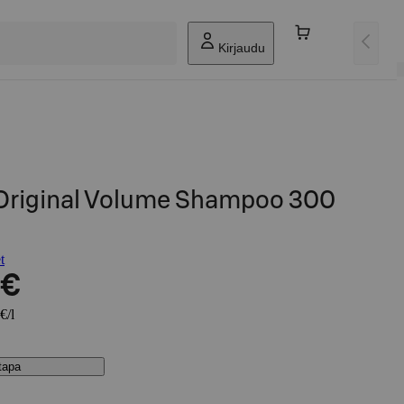
Kirjaudu
Original Volume Shampoo 300
t
 €
€/l
stapa