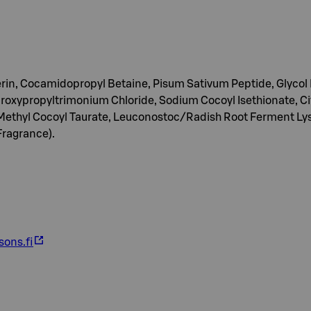
erin, Cocamidopropyl Betaine, Pisum Sativum Peptide, Glycol
roxypropyltrimonium Chloride, Sodium Cocoyl Isethionate, Ci
ethyl Cocoyl Taurate, Leuconostoc/Radish Root Ferment Lysat
Fragrance).
ons.fi