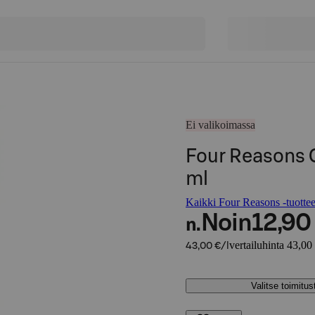
Ei valikoimassa
Four Reasons 
ml
Kaikki Four Reasons -tuottee
Noin
12,90
n.
vertailuhinta 43,00 
43,00 €/l
Valitse toimitu