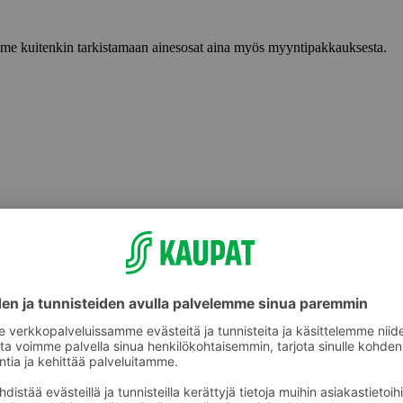
lemme kuitenkin tarkistamaan ainesosat aina myös myyntipakkauksesta.