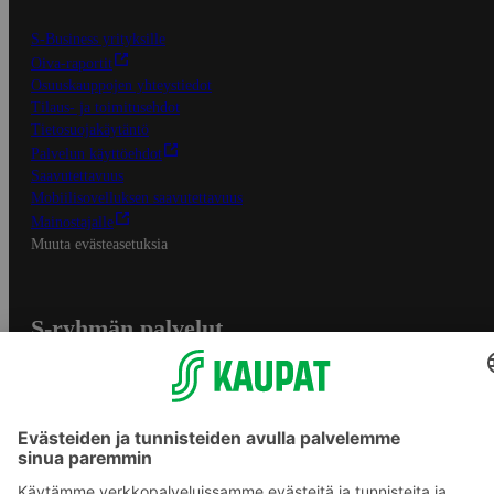
S-Business yrityksille
Oiva-raportit
Osuuskauppojen yhteystiedot
Tilaus- ja toimitusehdot
Tietosuojakäytäntö
Palvelun käyttöehdot
Saavutettavuus
Mobiilisovelluksen saavutettavuus
Mainostajalle
Muuta evästeasetuksia
S-ryhmän palvelut
S-ryhmä
Asiakasomistajuus
Yhteishyvä Ruoka -sovellus
S-ostoslista -sovellus
Prisma.fi