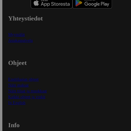
Yhteystiedot
Myymälät
Asiakaspalvelu
Ohjeet
Ensitilaajan ohjeet
Näin maksat
Näin tilaat ja muokkaat
Kaikki ohjeet ja vinkit
In English
Info