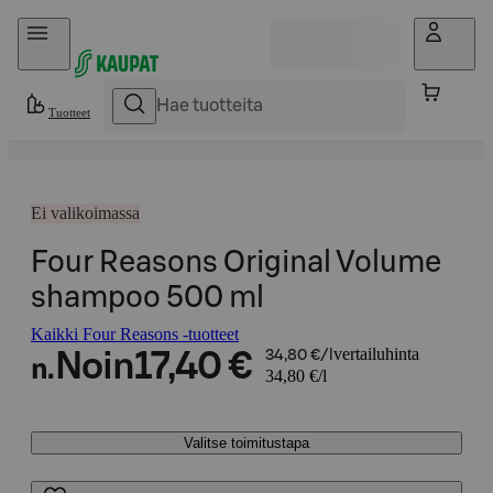
Hyppää sisältöön
Tuotteet
Ei valikoimassa
Four Reasons Original Volume
shampoo 500 ml
Kaikki Four Reasons -tuotteet
vertailuhinta
Noin
17,40 €
34,80 €/l
n.
34,80 €/l
Valitse toimitustapa