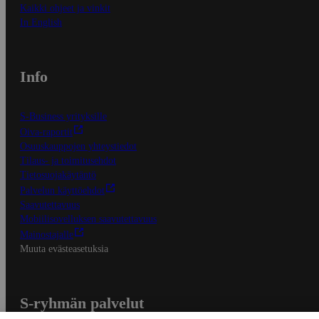
Kaikki ohjeet ja vinkit
In English
Info
S-Business yrityksille
Oiva-raportit
Osuuskauppojen yhteystiedot
Tilaus- ja toimitusehdot
Tietosuojakäytäntö
Palvelun käyttöehdot
Saavutettavuus
Mobiilisovelluksen saavutettavuus
Mainostajalle
Muuta evästeasetuksia
S-ryhmän palvelut