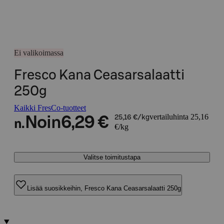
Ei valikoimassa
Fresco Kana Ceasarsalaatti
250g
Kaikki FresCo-tuotteet
vertailuhinta 25,16
Noin
6,29 €
25,16 €/kg
n.
€/kg
Valitse toimitustapa
Lisää suosikkeihin, Fresco Kana Ceasarsalaatti 250g