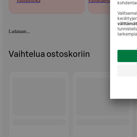
Valmisruoka
Valmisateriat ja -keitot
Ladataan...
Vaihtelua ostoskoriin
Ohita listaus