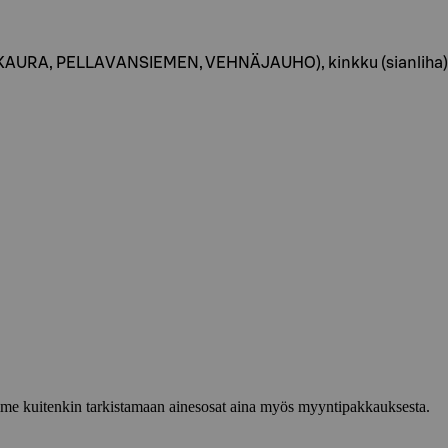
irappi, KAURA, PELLAVANSIEMEN, VEHNÄJAUHO), kinkku (sianli
lemme kuitenkin tarkistamaan ainesosat aina myös myyntipakkauksesta.