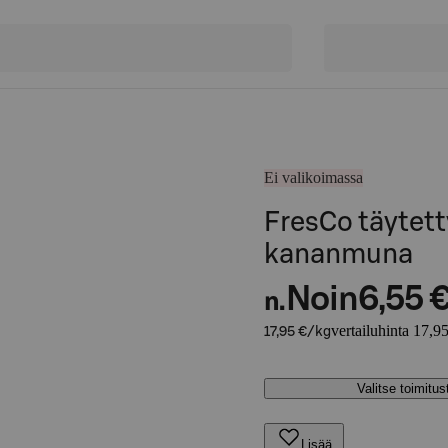
Ei valikoimassa
FresCo täytett
kananmuna
Noin
6,55 
n.
vertailuhinta 17,9
17,95 €/kg
Valitse toimitu
Lisää