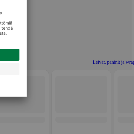
Leivät, paninit ja wrap