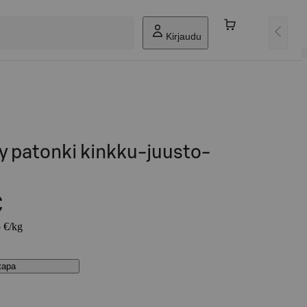
Kirjaudu
y patonki kinkku-juusto-
€
5 €/kg
stapa