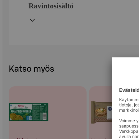
Ravintosisältö
Katso myös