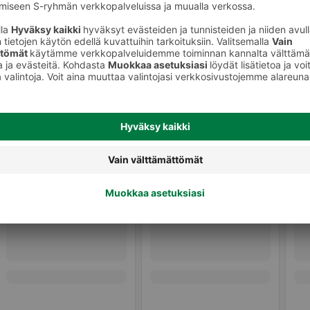
Leivät, paninit ja wrapit