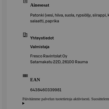
Ainesosat
Patonki (vesi, hiiva, suola, rypsiöljy, si
salaatti, paprika
Yhteystiedot
Valmistaja
Fresco Ravintolat Oy
Satamakatu 22D, 26100 Rauma
EAN
6438460339981
Päivitämme palvelun tuotetietoja aktiivisesti. Suositte