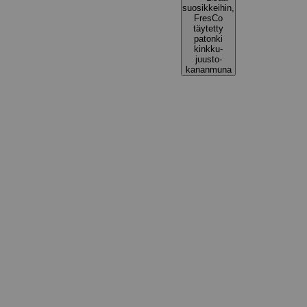
suosikkeihin,
FresCo
täytetty
patonki
kinkku-
juusto-
kananmuna