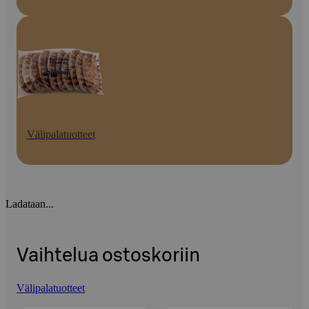
Välipalatuotteet
Ladataan...
Vaihtelua ostoskoriin
Välipalatuotteet
Ohita listaus