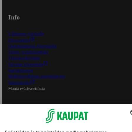
Info
S-Business yrityksille
Oiva-raportit
Osuuskauppojen yhteystiedot
Tilaus- ja toimitusehdot
Tietosuojakäytäntö
Palvelun käyttöehdot
Saavutettavuus
Mobiilisovelluksen saavutettavuus
Mainostajalle
Muuta evästeasetuksia
S-ryhmän palvelut
S-ryhmä