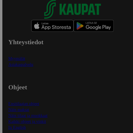
Yhteystiedot
Myymälät
Asiakaspalvelu
Ohjeet
Ensitilaajan ohjeet
Näin maksat
Näin tilaat ja muokkaat
Kaikki ohjeet ja vinkit
In English