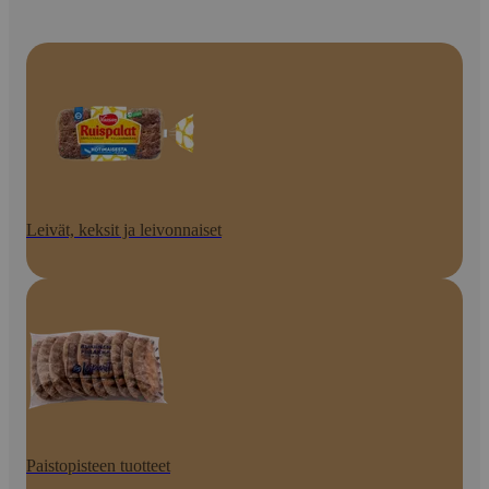
Leivät, keksit ja leivonnaiset
Paistopisteen tuotteet