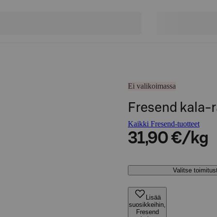
Ei valikoimassa
Fresend kala-r
Kaikki Fresend-tuotteet
31,90 €/kg
Valitse toimitu
Lisää
suosikkeihin,
Fresend