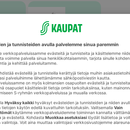
Muu tuore kala