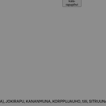
kala-
rapupihvi
A), JOKIRAPU, KANANMUNA, KORPPUJAUHO, tilli, SITRUUNA