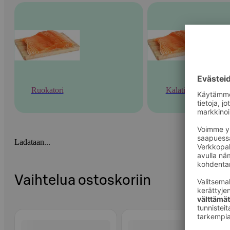
Ruokatori
Kalatiski
Ladataan...
Vaihtelua ostoskoriin
Ohita listaus