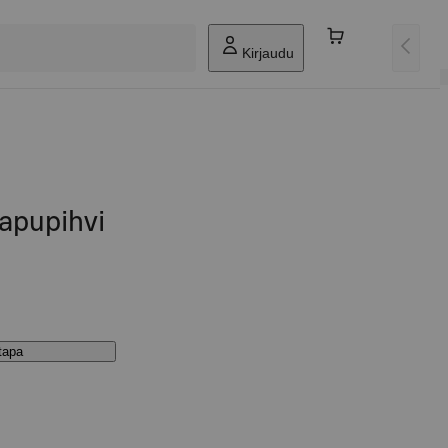
Kirjaudu
apupihvi
stapa