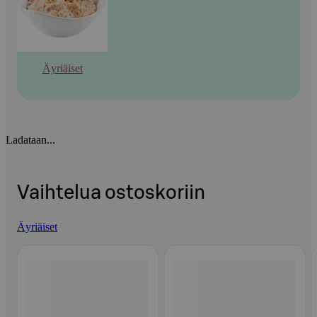
Äyriäiset
Ladataan...
Vaihtelua ostoskoriin
Äyriäiset
Ohita listaus