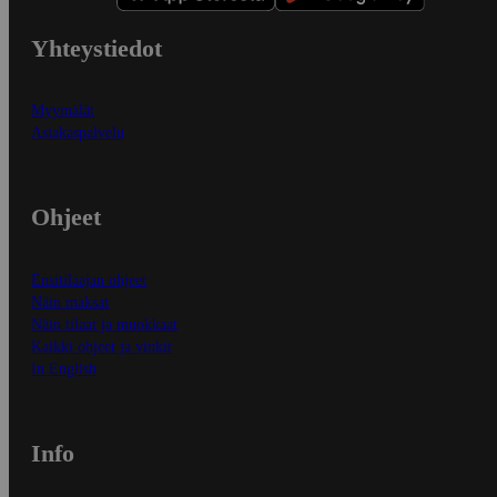
Yhteystiedot
Myymälät
Asiakaspalvelu
Ohjeet
Ensitilaajan ohjeet
Näin maksat
Näin tilaat ja muokkaat
Kaikki ohjeet ja vinkit
In English
Info