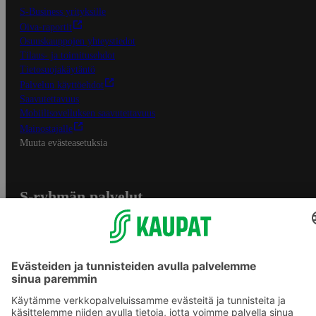
S-Business yrityksille
Oiva-raportit
Osuuskauppojen yhteystiedot
Tilaus- ja toimitusehdot
Tietosuojakäytäntö
Palvelun käyttöehdot
Saavutettavuus
Mobiilisovelluksen saavutettavuus
Mainostajalle
Muuta evästeasetuksia
S-ryhmän palvelut
S-ryhmä
Asiakasomistajuus
Yhteishyvä Ruoka -sovellus
S-ostoslista -sovellus
Prisma.fi
Sokos.fi