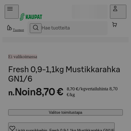
Hyppää sisältöön
Tuotteet
Ei valikoimassa
Fresh 0,9-1,1kg Mustikkarahka
GN1/6
vertailuhinta 8,70
Noin
8,70 €
8,70 €/kg
n.
€/kg
Valitse toimitustapa
Lisää suosikkeihin, Fresh 0,9-1,1kg Mustikkarahka GN1/6