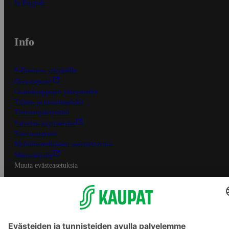
In English
Info
S-Business yrityksille
Oiva-raportit
Osuuskauppojen yhteystiedot
Tilaus- ja toimitusehdot
Tietosuojakäytäntö
Palvelun käyttöehdot
Saavutettavuus
Mobiilisovelluksen saavutettavuus
Mainostajalle
Muuta evästeasetuksia
S-ryhmän palvelut